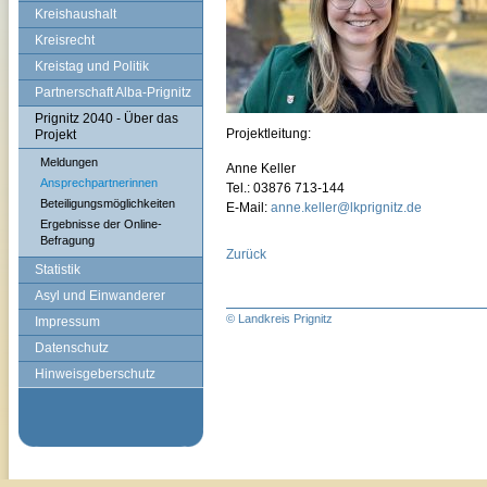
Kreishaushalt
Kreisrecht
Kreistag und Politik
Partnerschaft Alba-Prignitz
Prignitz 2040 - Über das
Projektleitung:
Projekt
Meldungen
Anne Keller
Ansprechpartnerinnen
Tel.: 03876 713-144
Beteiligungsmöglichkeiten
E-Mail:
anne.keller@lkprignitz.de
Ergebnisse der Online-
Befragung
Zurück
Statistik
Asyl und Einwanderer
© Landkreis Prignitz
Impressum
Datenschutz
Hinweisgeberschutz