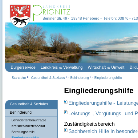
Berliner Str. 49 - 19348 Perleberg - Telefon: 03876 - 7
Bürgerservice
Landkreis & Verwaltung
Wirtschaft & Umwelt
Bild
Startseite
Gesundheit & Soziales
Behinderung
Eingliederungshilfe
Eingliederungshilfe
Eingliederungshilfe - Leistung
Gesundheit & Soziales
Behinderung
Leistungs-, Vergütungs- und 
Behindertenbeauftragte
Zuständigkeitsbereich
Kreisbehindertenbeirat
Sachbereich Hilfe in besonde
Beratungsstelle
Eingliederungshilfe