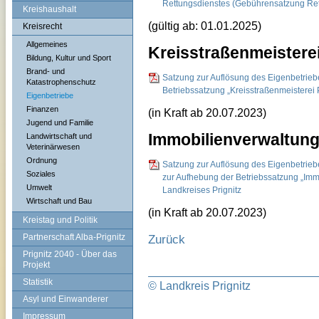
Rettungsdienstes (Gebührensatzung Rettu
Kreishaushalt
(gültig ab: 01.01.2025)
Kreisrecht
Allgemeines
Kreisstraßenmeistere
Bildung, Kultur und Sport
Brand- und
Satzung zur Auflösung des Eigenbetriebe
Katastrophenschutz
Betriebssatzung „Kreisstraßenmeisterei P
Eigenbetriebe
Finanzen
(in Kraft ab 20.07.2023)
Jugend und Familie
Immobilienverwaltungs
Landwirtschaft und
Veterinärwesen
Ordnung
Satzung zur Auflösung des Eigenbetrieb
Soziales
zur Aufhebung der Betriebssatzung „Immo
Umwelt
Landkreises Prignitz
Wirtschaft und Bau
(in Kraft ab 20.07.2023)
Kreistag und Politik
Partnerschaft Alba-Prignitz
Zurück
Prignitz 2040 - Über das
Projekt
Statistik
© Landkreis Prignitz
Asyl und Einwanderer
Impressum