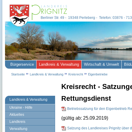
Berliner Str. 49 - 19348 Perleberg - Telefon: 03876 - 7
Bürgerservice
Landkreis & Verwaltung
Wirtschaft & Umwelt
Bild
Startseite
Landkreis & Verwaltung
Kreisrecht
Eigenbetriebe
Kreisrecht - Satzung
Rettungsdienst
Landkreis & Verwaltung
Ukraine - Hilfe
Betriebssatzung für den Eigenbetrieb Re
Aktuelles
(gültig ab: 25.09.2019)
Landkreis
Satzung des Landkreises Prignitz über
Verwaltung