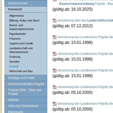
Kreishaushalt
-
Baumschutzverordnung
Prignitz - B
(gültig ab: 16.10.2025)
Kreisrecht
Allgemeines
Verordnung über das
Landschaftsschut
Bildung, Kultur und Sport
(gültig ab: 07.12.2012)
Brand- und
Katastrophenschutz
Eigenbetriebe
Verordnung des Landkreises Prignitz ü
Finanzen
(gültig ab: 15.01.1998)
Jugend und Familie
Landwirtschaft und
Veterinärwesen
Verordnung des Landkreises Prignitz ü
Ordnung
(gültig ab: 15.01.1998)
Soziales
Umwelt
Verordnung des Landkreises Prignitz ü
Wirtschaft und Bau
(gültig ab: 15.01.1998)
Kreistag und Politik
Partnerschaft Alba-Prignitz
Verordnung des Landkreises Prignitz ü
Prignitz 2040 - Über das
(gültig ab: 05.10.2000)
Projekt
Statistik
Verordnung des Landkreises Prignitz ü
Asyl und Einwanderer
(gültig ab: 05.10.2000)
Impressum