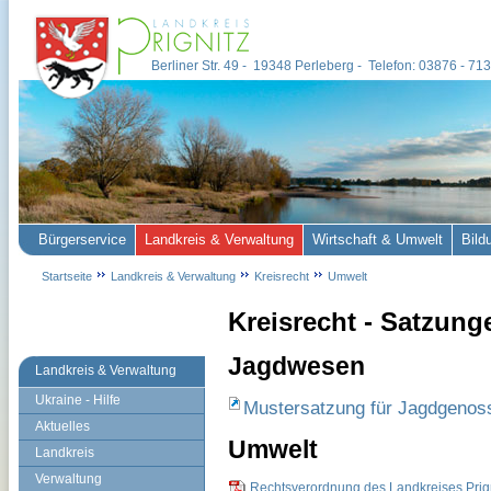
Berliner Str. 49 - 19348 Perleberg - Telefon: 03876 - 7
Bürgerservice
Landkreis & Verwaltung
Wirtschaft & Umwelt
Bild
Startseite
Landkreis & Verwaltung
Kreisrecht
Umwelt
Kreisrecht - Satzung
Jagdwesen
Landkreis & Verwaltung
Ukraine - Hilfe
Mustersatzung für Jagdgenos
Aktuelles
Umwelt
Landkreis
Verwaltung
Rechtsverordnung des Landkreises Pri