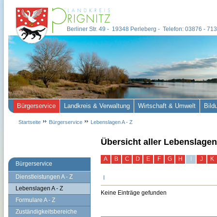
Berliner Str. 49 - 19348 Perleberg - Telefon: 03876 - 7
Bürgerservice
Landkreis & Verwaltung
Wirtschaft & Umwelt
Bild
Startseite
Bürgerservice
Lebenslagen A - Z
Übersicht aller Lebenslagen
A
B
C
D
E
F
G
H
I
J
K
Bürgerservice
Dienstleistungen A - Z
I
Lebenslagen A - Z
Keine Einträge gefunden
Formulare A - Z
Zuständigkeitsbereiche