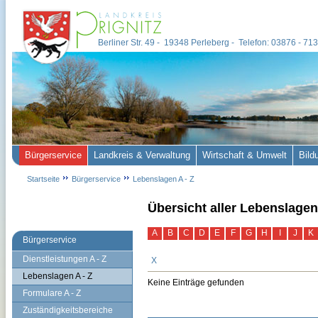
Berliner Str. 49 - 19348 Perleberg - Telefon: 03876 - 7
Bürgerservice
Landkreis & Verwaltung
Wirtschaft & Umwelt
Bild
Startseite
Bürgerservice
Lebenslagen A - Z
Übersicht aller Lebenslagen
A
B
C
D
E
F
G
H
I
J
K
Bürgerservice
Dienstleistungen A - Z
X
Lebenslagen A - Z
Keine Einträge gefunden
Formulare A - Z
Zuständigkeitsbereiche