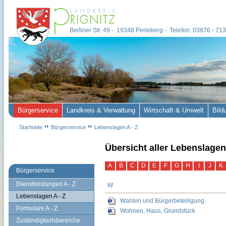
Berliner Str. 49 - 19348 Perleberg - Telefon: 03876 - 7
Bürgerservice
Landkreis & Verwaltung
Wirtschaft & Umwelt
Bild
Startseite
Bürgerservice
Lebenslagen A - Z
Übersicht aller Lebenslagen
A
B
C
D
E
F
G
H
I
J
K
Bürgerservice
Dienstleistungen A - Z
W
Lebenslagen A - Z
Wahlen und Bürgerbeteiligung
Formulare A - Z
Wohnen, Haus, Grundstück
Zuständigkeitsbereiche