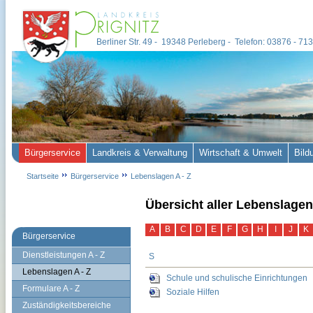
Berliner Str. 49 - 19348 Perleberg - Telefon: 03876 - 7
Bürgerservice
Landkreis & Verwaltung
Wirtschaft & Umwelt
Bild
Startseite
Bürgerservice
Lebenslagen A - Z
Übersicht aller Lebenslagen
A
B
C
D
E
F
G
H
I
J
K
Bürgerservice
Dienstleistungen A - Z
S
Lebenslagen A - Z
Schule und schulische Einrichtungen
Formulare A - Z
Soziale Hilfen
Zuständigkeitsbereiche