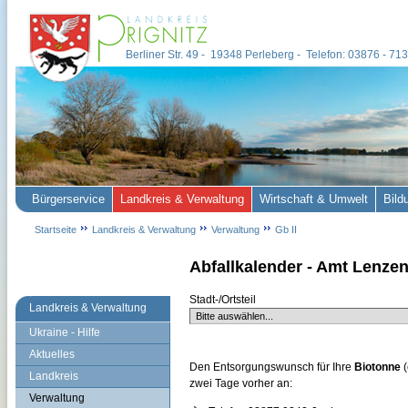
Berliner Str. 49 - 19348 Perleberg - Telefon: 03876 - 7
Bürgerservice
Landkreis & Verwaltung
Wirtschaft & Umwelt
Bild
Startseite
Landkreis & Verwaltung
Verwaltung
Gb II
Abfallkalender - Amt Lenzen
Stadt-/Ortsteil
Landkreis & Verwaltung
Ukraine - Hilfe
Aktuelles
Den Entsorgungswunsch für Ihre
Biotonne
(
Landkreis
zwei Tage vorher an:
Verwaltung