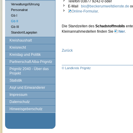
Telefon 03877 9242-0 oder
Verwaltungsführung
E-Mail
bio@beckerumweltdienste.de
o
Personalrat
Online-Formular
.
Gb I
Gb II
Die Standzeiten des
Schadstoffmobils
ente
Gb III
Kleinannahmestellen finden Sie
hier
.
Standort/Lageplan
Kreishaushalt
Kreisrecht
Zurück
Kreistag und Politik
Partnerschaft Alba-Prignitz
© Landkreis Prignitz
Prignitz 2040 - Über das
Projekt
Statistik
Asyl und Einwanderer
Impressum
Datenschutz
Hinweisgeberschutz