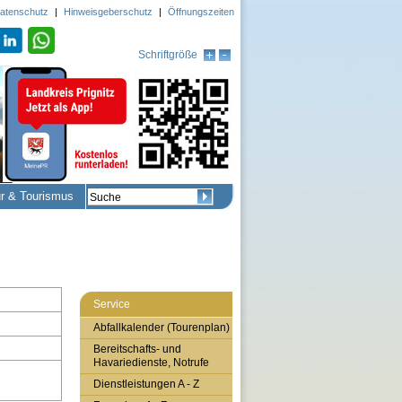
atenschutz
|
Hinweisgeberschutz
|
Öffnungszeiten
Schriftgröße
ur & Tourismus
Service
Abfallkalender (Tourenplan)
Bereitschafts- und
Havariedienste, Notrufe
Dienstleistungen A - Z