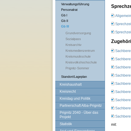
Verwaltungsführung
Sprechze
Personalrat
Gb I
Allgemein
Gb II
Sprechzei
Gb III
Sprechzei
Grundversorgung
Sozialpass
Zugehöri
Kreisarchiv
Kreismedienzentrum
Sachbere
Kreismusikschule
Sachberei
Kreisvolkshochschule
Sachberei
Prignitz-Sommer
Sachbere
Standort/Lageplan
Sachberei
Kreishaushalt
Kreisrecht
Sachberei
Kreistag und Politik
Sachberei
Partnerschaft Alba-Prignitz
Sachberei
Prignitz 2040 - Über das
Sachberei
Projekt
Statistik
mit: