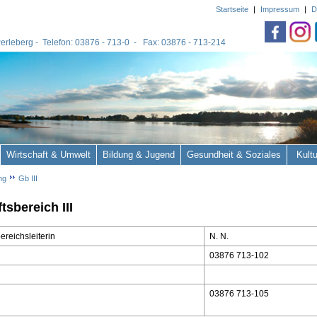
Startseite
|
Impressum
|
D
 Perleberg - Telefon: 03876 - 713-0 - Fax: 03876 - 713-214
Wirtschaft & Umwelt
Bildung & Jugend
Gesundheit & Soziales
Kult
ng
Gb III
tsbereich III
reichsleiterin
N. N.
03876 713-102
03876 713-105