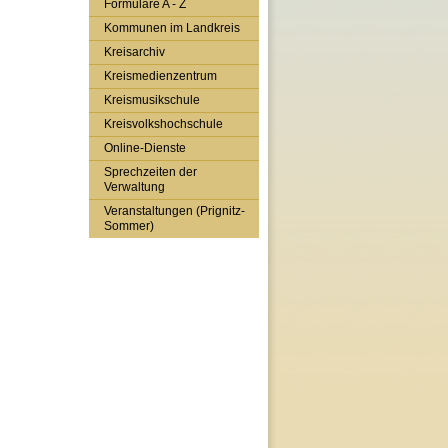
Formulare A - Z
Kommunen im Landkreis
Kreisarchiv
Kreismedienzentrum
Kreismusikschule
Kreisvolkshochschule
Online-Dienste
Sprechzeiten der
Verwaltung
Veranstaltungen (Prignitz-
Sommer)