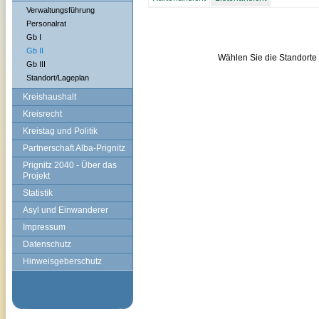
Verwaltungsführung
Personalrat
Gb I
Gb II
Gb III
Standort/Lageplan
Kreishaushalt
Kreisrecht
Kreistag und Politik
Partnerschaft Alba-Prignitz
Prignitz 2040 - Über das
Projekt
Statistik
Asyl und Einwanderer
Impressum
Datenschutz
Hinweisgeberschutz