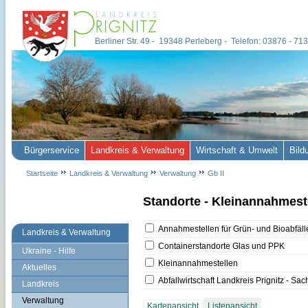
Berliner Str. 49 - 19348 Perleberg - Telefon: 03876 - 7
Bürgerservice
Landkreis & Verwaltung
Wirtschaft & Umwelt
Bild
Startseite
Landkreis & Verwaltung
Verwaltung
Gb II
Standorte - Kleinannahmeste
Landkreis & Verwaltung
Ukraine - Hilfe
Aktuelles
Landkreis
Verwaltung