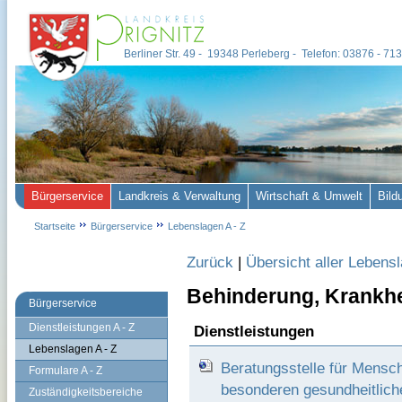
Berliner Str. 49 - 19348 Perleberg - Telefon: 03876 - 7
Bürgerservice
Landkreis & Verwaltung
Wirtschaft & Umwelt
Bild
Startseite
Bürgerservice
Lebenslagen A - Z
Zurück
|
Übersicht aller Lebens
Behinderung, Krankhe
Bürgerservice
Dienstleistungen A - Z
Dienstleistungen
Lebenslagen A - Z
Beratungsstelle für Mensc
Formulare A - Z
besonderen gesundheitlic
Zuständigkeitsbereiche