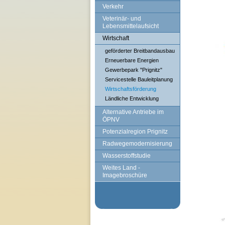
Verkehr
Veterinär- und
Lebensmittelaufsicht
Wirtschaft
geförderter Breitbandausbau
Erneuerbare Energien
Gewerbepark "Prignitz"
Servicestelle Bauleitplanung
Wirtschaftsförderung
Ländliche Entwicklung
Alternative Antriebe im
ÖPNV
Potenzialregion Prignitz
Radwegemodernisierung
Wasserstoffstudie
Weites Land -
Imagebroschüre