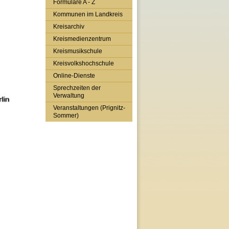
Formulare A - Z
Kommunen im Landkreis
Kreisarchiv
Kreismedienzentrum
Kreismusikschule
Kreisvolkshochschule
Online-Dienste
Sprechzeiten der
Verwaltung
Veranstaltungen (Prignitz-
Sommer)