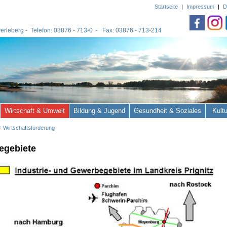
Startseite
|
Impressum
|
D
 Perleberg - Telefon: 03876 - 713-0 - Fax: 03876 - 713-214
Wirtschaft & Umwelt
Bildung & Jugend
Gesundheit & Soziales
Kult
Wirtschaftsförderung
egebiete