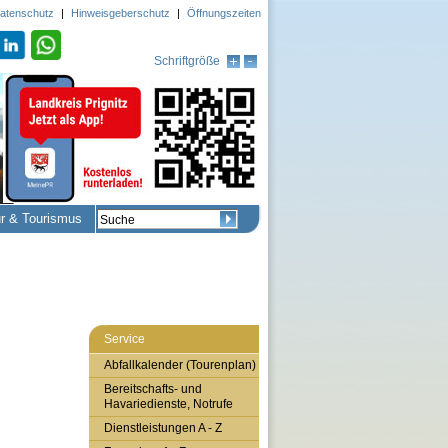
atenschutz
|
Hinweisgeberschutz
|
Öffnungszeiten
Schriftgröße
ur & Tourismus
Service
Abfallkalender (Tourenplan)
Bereitschafts- und
Havariedienste, Notrufe
Dienstleistungen A - Z