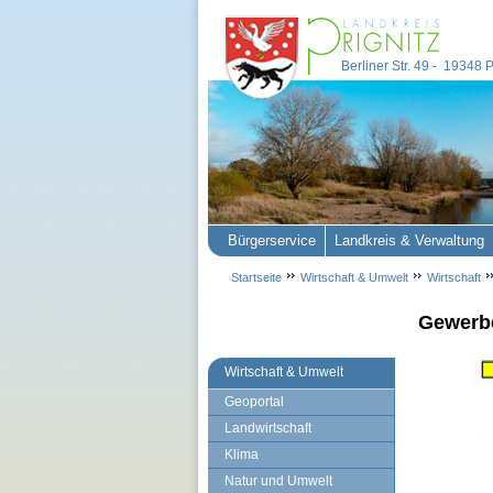
Berliner Str. 49 - 19348
Bürgerservice
Landkreis & Verwaltung
Startseite
Wirtschaft & Umwelt
Wirtschaft
Gewerb
Wirtschaft & Umwelt
Geoportal
Landwirtschaft
Klima
Natur und Umwelt