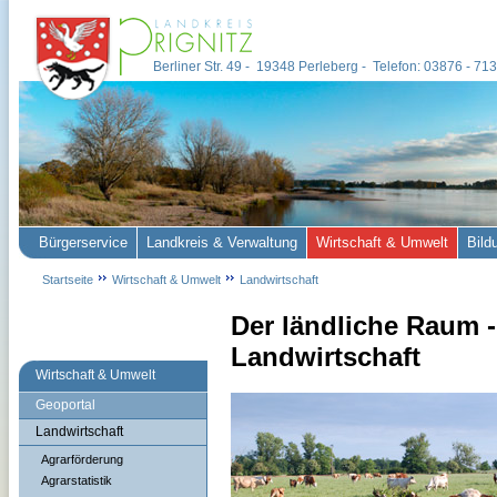
Berliner Str. 49 - 19348 Perleberg - Telefon: 03876 - 7
Bürgerservice
Landkreis & Verwaltung
Wirtschaft & Umwelt
Bild
Startseite
Wirtschaft & Umwelt
Landwirtschaft
Der ländliche Raum -
Landwirtschaft
Wirtschaft & Umwelt
Geoportal
Landwirtschaft
Agrarförderung
Agrarstatistik