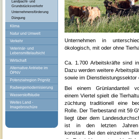
Landpacht- und
Grundstücksverkehr
Unternehmensförderung
Düngung
Klima
Natur und Umwelt
Unternehmen in unterschied
Verkehr
ökologisch, mit oder ohne Tierha
Veterinär- und
Lebensmittelaufsicht
Wirtschaft
Ca. 1.700 Arbeitskräfte sind i
Alternative Antriebe im
Dazu werden weitere Arbeitsplä
ÖPNV
sowie im Dienstleistungssektor 
Potenzialregion Prignitz
Bei einem Grünlandanteil v
Radwegemodernisierung
einem Viertel spielt die Tierhalt
Wasserstoffstudie
züchtung traditionell eine be
Weites Land -
Imagebroschüre
Rolle. Der Tierbestand mit 59 
liegt über dem Landesdurchsch
ist in den letzten Jahren 
konstant. Bei den einzelnen Tier