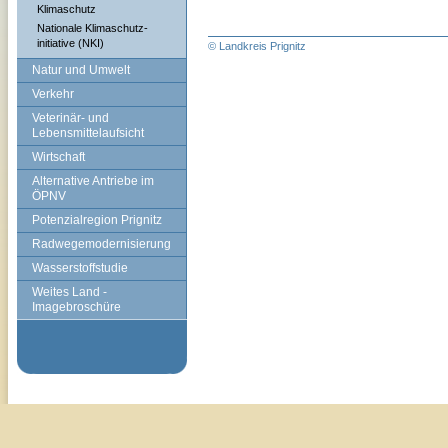
Klimaschutz
Nationale Klimaschutz-
initiative (NKI)
© Landkreis Prignitz
Natur und Umwelt
Verkehr
Veterinär- und
Lebensmittelaufsicht
Wirtschaft
Alternative Antriebe im
ÖPNV
Potenzialregion Prignitz
Radwegemodernisierung
Wasserstoffstudie
Weites Land -
Imagebroschüre