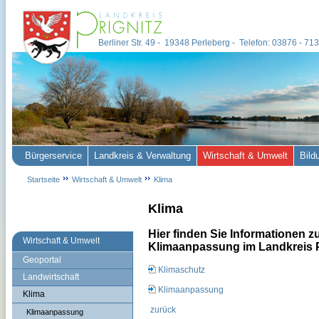
Berliner Str. 49 - 19348 Perleberg - Telefon: 03876 - 7
Bürgerservice
Landkreis & Verwaltung
Wirtschaft & Umwelt
Bild
Startseite
Wirtschaft & Umwelt
Klima
Klima
Hier finden Sie Informationen 
Wirtschaft & Umwelt
Klimaanpassung im Landkreis P
Geoportal
Klimaschutz
Landwirtschaft
Klimaanpassung
Klima
zurück
Klimaanpassung