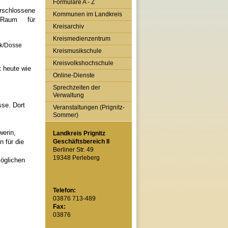
Formulare A - Z
schlossene
Kommunen im Landkreis
 Raum für
Kreisarchiv
Kreismedienzentrum
ck/Dosse
Kreismusikschule
Kreisvolkshochschule
t heute wie
Online-Dienste
Sprechzeiten der
Verwaltung
se. Dort
Veranstaltungen (Prignitz-
Sommer)
werin,
Landkreis Prignitz
 für die
Geschäftsbereich II
Berliner Str. 49
19348 Perleberg
möglichen
Telefon:
03876 713-489
Fax:
03876