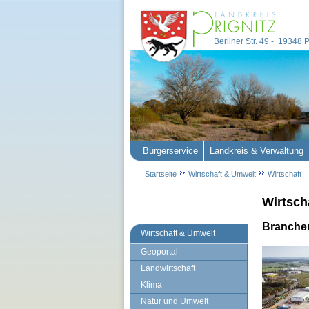
Berliner Str. 49 - 19348
Bürgerservice
Landkreis & Verwaltung
Startseite
Wirtschaft & Umwelt
Wirtschaft
Wirtsch
Branchen
Wirtschaft & Umwelt
Geoportal
Landwirtschaft
Klima
Natur und Umwelt