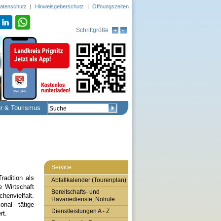
atenschutz
|
Hinweisgeberschutz
|
Öffnungszeiten
Schriftgröße
ur & Tourismus
Service
radition als
Abfallkalender (Tourenplan)
e Wirtschaft
Bereitschafts- und
vielfalt.
Havariedienste, Notrufe
onal tätige
Dienstleistungen A - Z
rt.