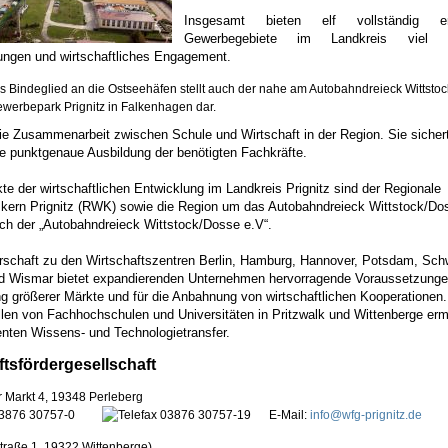
Insgesamt bieten elf vollständig er
Gewerbegebiete im Landkreis viel
ungen und wirtschaftliches Engagement.
s Bindeglied an die Ostseehäfen stellt auch der nahe am Autobahndreieck Wittsto
werbepark Prignitz in Falkenhagen dar.
e Zusammenarbeit zwischen Schule und Wirtschaft in der Region. Sie sicher
ie punktgenaue Ausbildung der benötigten Fachkräfte.
e der wirtschaftlichen Entwicklung im Landkreis Prignitz sind der Regionale
ern Prignitz (RWK) sowie die Region um das Autobahndreieck Wittstock/Dos
ich der „Autobahndreieck Wittstock/Dosse e.V“.
schaft zu den Wirtschaftszentren Berlin, Hamburg, Hannover, Potsdam, Sch
d Wismar bietet expandierenden Unternehmen hervorragende Voraussetzungen
g größerer Märkte und für die Anbahnung von wirtschaftlichen Kooperationen.
len von Fachhochschulen und Universitäten in Pritzwalk und Wittenberge er
ienten Wissens- und Technologietransfer.
ftsfördergesellschaft
 Markt 4, 19348 Perleberg
3876 30757-0
03876 30757-19 E-Mail:
info@wfg-prignitz.de
raße 1, 19322 Wittenberge)