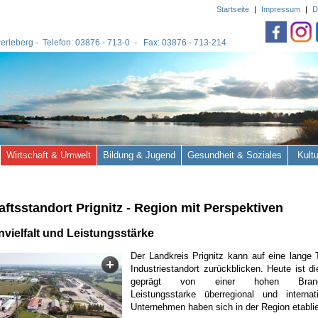
Startseite
|
Impressum
|
D
 Perleberg - Telefon: 03876 - 713-0 - Fax: 03876 - 713-214
Wirtschaft & Umwelt
Bildung & Jugend
Gesundheit & Soziales
Kult
aftsstandort Prignitz - Region mit Perspektiven
vielfalt und Leistungsstärke
Der Landkreis Prignitz kann auf eine lange T
Industriestandort zurückblicken. Heute ist di
geprägt von einer hohen Branchen
Leistungsstarke überregional und internati
Unternehmen haben sich in der Region etablie