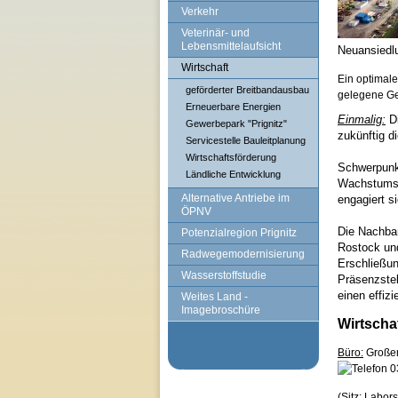
Verkehr
Veterinär- und
Lebensmittelaufsicht
Neuansiedl
Wirtschaft
Ein optimale
geförderter Breitbandausbau
gelegene Ge
Erneuerbare Energien
Einmalig:
Di
Gewerbepark "Prignitz"
zukünftig d
Servicestelle Bauleitplanung
Wirtschaftsförderung
Schwerpunkt
Ländliche Entwicklung
Wachstumsk
Alternative Antriebe im
engagiert s
ÖPNV
Die Nachbar
Potenzialregion Prignitz
Rostock un
Radwegemodernisierung
Erschließun
Wasserstoffstudie
Präsenzstel
einen effiz
Weites Land -
Imagebroschüre
Wirtscha
Büro:
Großer
0
(Sitz:
Laborst