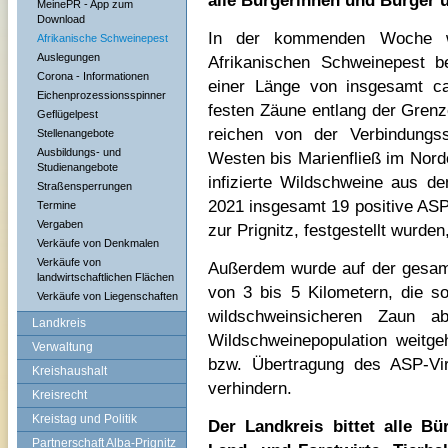
alle Bürgerinnen und Bürger 
MeinePR - App zum
Download
In der kommenden Woche w
Afrikanische Schweinepest
Auslegungen
Afrikanischen Schweinepest b
Corona - Informationen
einer Länge von insgesamt ca.
Eichenprozessionsspinner
festen Zäune entlang der Gren
Geflügelpest
reichen von der Verbindung
Stellenangebote
Ausbildungs- und
Westen bis Marienfließ im Nordo
Studienangebote
infizierte Wildschweine aus d
Straßensperrungen
2021 insgesamt 19 positive ASP
Termine
Vergaben
zur Prignitz, festgestellt wurde
Verkäufe von Denkmalen
Verkäufe von
Außerdem wurde auf der gesamt
landwirtschaftlichen Flächen
von 3 bis 5 Kilometern, die s
Verkäufe von Liegenschaften
wildschweinsicheren Zaun a
Landkreis
Wildschweinepopulation weitge
Verwaltung
bzw. Übertragung des ASP-Vir
Kreishaushalt
verhindern.
Kreisrecht
Kreistag und Politik
Der Landkreis bittet alle B
Partnerschaft Alba-Prignitz