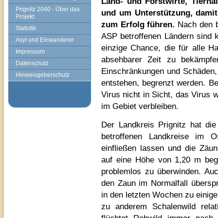
Land- und Forstwirte, Tierha
Prignitz 2040 - Über das
und um Unterstützung, dami
Projekt
zum Erfolg führen.
Nach den b
Statistik
ASP betroffenen Ländern sind 
Asyl und Einwanderer
einzige Chance, die für alle H
Impressum
absehbarer Zeit zu bekämpfe
Datenschutz
Einschränkungen und Schäden, d
Hinweisgeberschutz
entstehen, begrenzt werden. Be
Virus nicht in Sicht, das Virus 
im Gebiet verbleiben.
Der Landkreis Prignitz hat di
betroffenen Landkreise im 
einfließen lassen und die Zäu
auf eine Höhe von 1,20 m beg
problemlos zu überwinden. Auc
den Zaun im Normalfall übersp
in den letzten Wochen zu einige
zu anderem Schalenwild relati