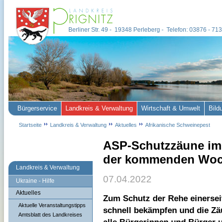
Berliner Str. 49 - 19348 Perleberg - Telefon: 03876 - 7
Bürgerservice
Landkreis & Verwaltung
Wirtschaft & Umwelt
Bild
Startseite
Landkreis & Verwaltung
Aktuelles
Afrikanische Schweinepest
ASP-Schutzzäune im 
der kommenden Woche
Landkreis & Verwaltung
07.04.2022
Ukraine - Hilfe
Aktuelles
Zum Schutz der Rehe einersei
Aktuelle Veranstaltungstipps
schnell bekämpfen und die Zä
Amtsblatt des Landkreises