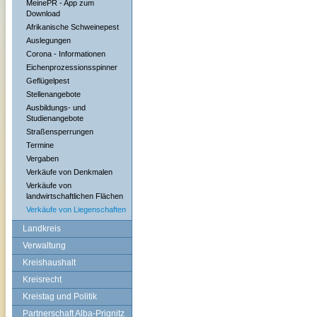
MeinePR - App zum
Download
Afrikanische Schweinepest
Auslegungen
Corona - Informationen
Eichenprozessionsspinner
Geflügelpest
Stellenangebote
Ausbildungs- und
Studienangebote
Straßensperrungen
Termine
Vergaben
Verkäufe von Denkmalen
Verkäufe von
landwirtschaftlichen Flächen
Verkäufe von Liegenschaften
Landkreis
Verwaltung
Kreishaushalt
Kreisrecht
Kreistag und Politik
Partnerschaft Alba-Prignitz