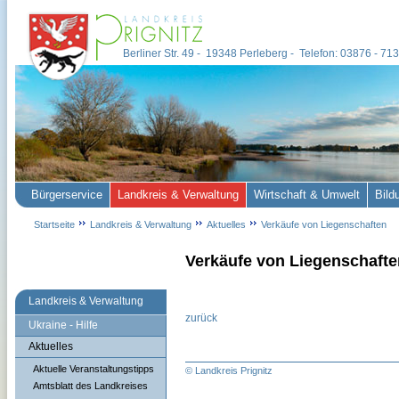
Berliner Str. 49 - 19348 Perleberg - Telefon: 03876 - 7
Bürgerservice
Landkreis & Verwaltung
Wirtschaft & Umwelt
Bild
Startseite
Landkreis & Verwaltung
Aktuelles
Verkäufe von Liegenschaften
Verkäufe von Liegenschafte
Landkreis & Verwaltung
zurück
Ukraine - Hilfe
Aktuelles
Aktuelle Veranstaltungstipps
© Landkreis Prignitz
Amtsblatt des Landkreises