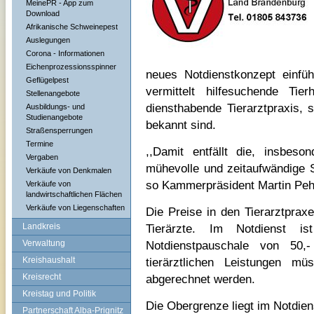
MeinePR - App zum
Download
Afrikanische Schweinepest
Auslegungen
Corona - Informationen
Eichenprozessionsspinner
neues Notdienstkonzept einfüh
Geflügelpest
vermittelt hilfesuchende Tie
Stellenangebote
diensthabende Tierarztpraxis, 
Ausbildungs- und
Studienangebote
bekannt sind.
Straßensperrungen
Termine
,,Damit entfällt die, insbeso
Vergaben
mühevolle und zeitaufwändige 
Verkäufe von Denkmalen
so Kammerpräsident Martin Peh
Verkäufe von
landwirtschaftlichen Flächen
Verkäufe von Liegenschaften
Die Preise in den Tierarztprax
Landkreis
Tierärzte. Im Notdienst i
Verwaltung
Notdienstpauschale von 50,
Kreishaushalt
tierärztlichen Leistungen 
Kreisrecht
abgerechnet werden.
Kreistag und Politik
Die Obergrenze liegt im Notdie
Partnerschaft Alba-Prignitz