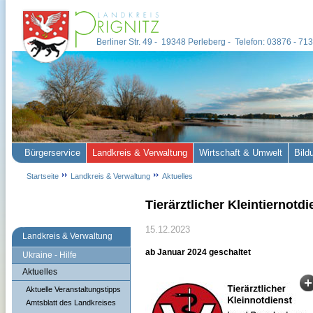
Berliner Str. 49 - 19348 Perleberg - Telefon: 03876 - 7
Bürgerservice
Landkreis & Verwaltung
Wirtschaft & Umwelt
Bild
Startseite
Landkreis & Verwaltung
Aktuelles
Tierärztlicher Kleintiernotd
15.12.2023
Landkreis & Verwaltung
ab Januar 2024 geschaltet
Ukraine - Hilfe
Aktuelles
Aktuelle Veranstaltungstipps
Amtsblatt des Landkreises