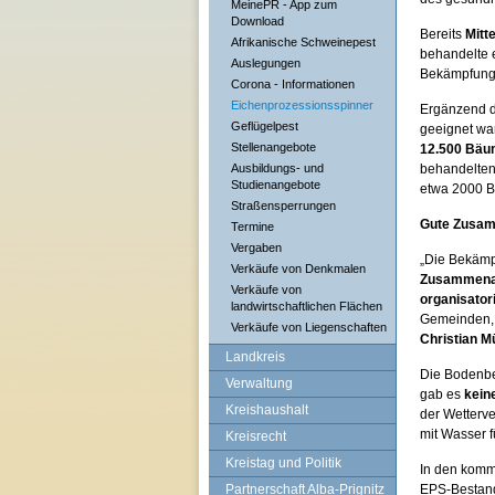
MeinePR - App zum
Download
Bereits
Mitt
Afrikanische Schweinepest
behandelte 
Auslegungen
Bekämpfungs
Corona - Informationen
Eichenprozessionsspinner
Ergänzend d
Geflügelpest
geeignet wa
Stellenangebote
12.500 Bäu
Ausbildungs- und
behandelte
Studienangebote
etwa 2000 
Straßensperrungen
Gute Zusamm
Termine
Vergaben
„Die Bekämp
Verkäufe von Denkmalen
Zusammenarb
Verkäufe von
organisato
landwirtschaftlichen Flächen
Gemeinden, 
Verkäufe von Liegenschaften
Christian Mü
Landkreis
Die Bodenb
Verwaltung
gab es
kein
Kreishaushalt
der Wetterve
mit Wasser 
Kreisrecht
Kreistag und Politik
In den kom
Partnerschaft Alba-Prignitz
EPS-Bestand