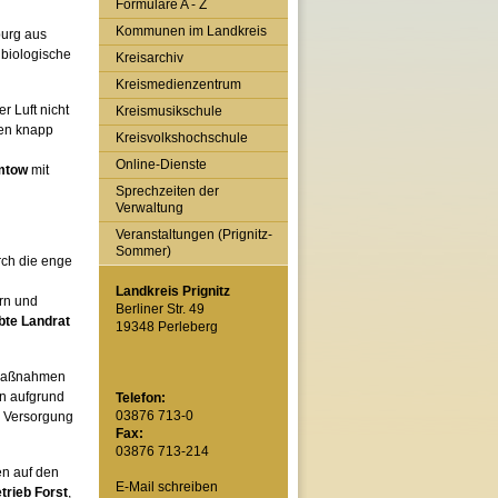
Formulare A - Z
Kommunen im Landkreis
burg aus
 biologische
Kreisarchiv
Kreismedienzentrum
r Luft nicht
Kreismusikschule
gen knapp
Kreisvolkshochschule
Online-Dienste
mtow
mit
Sprechzeiten der
Verwaltung
Veranstaltungen (Prignitz-
Sommer)
urch die enge
Landkreis Prignitz
ern und
Berliner Str. 49
bte Landrat
19348 Perleberg
 Maßnahmen
n aufgrund
Telefon:
03876 713-0
e Versorgung
Fax:
03876 713-214
n auf den
E-Mail schreiben
trieb Forst
,