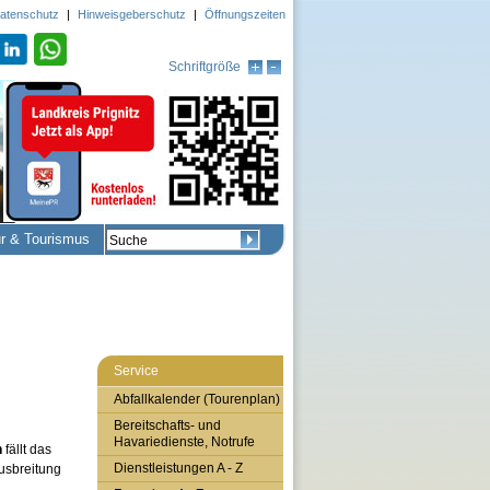
atenschutz
|
Hinweisgeberschutz
|
Öffnungszeiten
Schriftgröße
ur & Tourismus
Service
Abfallkalender (Tourenplan)
Bereitschafts- und
Havariedienste, Notrufe
n
fällt das
Dienstleistungen A - Z
Ausbreitung