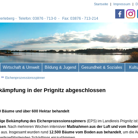
Startseite
|
Impressum
|
D
 Perleberg - Telefon: 03876 - 713-0 - Fax: 03876 - 713-214
Wirtschaft & Umwelt
Bildung & Jugend
Gesundheit & Soziales
Kult
Eichenprozessionsspinner
ämpfung in der Prignitz abgeschlossen
0 Bäume und über 600 Hektar behandelt
rige Bekämpfung des Eichenprozessionsspinners
(EPS) im Landkreis Prignitz ist
sen
. Nach mehreren Wochen intensiver
Maßnahmen aus der Luft und vom Bode
aus. Insgesamt wurden rund
12.500 Bäume vom Boden aus behandelt
, um die 
eitsgefährdenden Schädlings einzudämmen.