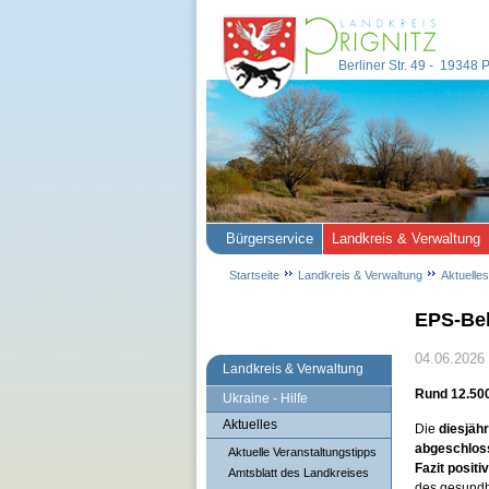
Berliner Str. 49 - 19348
Bürgerservice
Landkreis & Verwaltung
Startseite
Landkreis & Verwaltung
Aktuelles
EPS-Bek
04.06.2026
Landkreis & Verwaltung
Rund 12.50
Ukraine - Hilfe
Aktuelles
Die
diesjäh
abgeschlos
Aktuelle Veranstaltungstipps
Fazit positiv
Amtsblatt des Landkreises
des gesundh