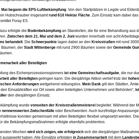
e Mai begann die EPS-Luftbekämpfung
. Von den Startplätzen in Legde und Elden
ein Hubschrauber insgesamt
rund 610 Hektar Fläche
. Zum Einsatz kam dabei das
mittel Foray ES.
azu erfolgte die
Bodenbekämpfung
an Standorten, die für eine Behandlung aus de
ren.
Zwischen dem 21. Mai und dem 2. Juni
wurden innerhalb von acht Arbeitsta
me behandelt
. Die
Schwerpunkte
lagen dabei an den
Kreisstraßen
mit rund 3000
n Bäumen, der
Stadt Wittenberge
mit rund 2900 Bäumen sowie der
Gemeinde Gu
Bäumen.
enarbeit aller Beteiligten
fung des Eichenprozessionsspinners
ist eine Gemeinschaftsaufgabe
, die nur d
eit aller Beteiligten
gelingen kann. Die diesjährige Aktion verlief trotz der
hohen
rischen Anforderungen
weitgehend reibungslos.
Mein Dank
gilt den Städten, Ämt
den Einsatzkräften vor Ort sowie allen beteiligten Unternehmen und Behörden“,
lo
ller
den diesjährigen Einsatz.
ekämpfung wurde
vonseiten der Kreisstraßenmeisterei
begleitet. Während der
e nennenswerten Zwischenfälle
oder Beschwerden. Auch kurzfristige Anpassunge
rhältnisse konnten gemeinsam mit allen Beteiligten flexibel umgesetzt werden. Di
für die Bekämpfungsmaßnahmen erfolgte ebenfalls problemlos.
menden Wochen
wird sich zeigen, wie erfolgreich
sich die diesjährigen Maßnahme
 ausgewirkt haben. Alle Einsätze erfolgten
in Zusammenarbeit
mit dem
Landesbe