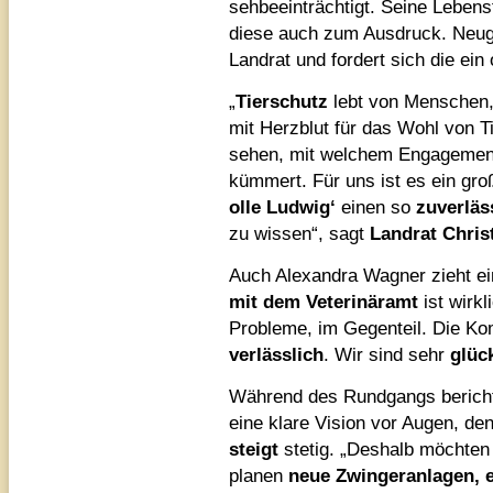
sehbeeinträchtigt. Seine Lebens
diese auch zum Ausdruck. Neug
Landrat und fordert sich die ein 
„
Tierschutz
lebt von Menschen,
mit Herzblut für das Wohl von T
sehen, mit welchem Engagement
kümmert. Für uns ist es ein gro
olle Ludwig‘
einen so
zuverläs
zu wissen“, sagt
Landrat Chris
Auch Alexandra Wagner zieht e
mit dem Veterinäramt
ist wirkl
Probleme, im Gegenteil. Die Ko
verlässlich
. Wir sind sehr
glüc
Während des Rundgangs bericht
eine klare Vision vor Augen, de
steigt
stetig. „Deshalb möchten 
planen
neue Zwingeranlagen, e