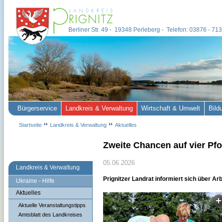
Berliner Str. 49 - 19348 Perleberg - Telefon: 03876 - 7
Bürgerservice
Landkreis & Verwaltung
Wirtschaft & Umwelt
Bild
Startseite
Landkreis & Verwaltung
Aktuelles
Zweite Chancen auf vier Pf
05.06.2026
Landkreis & Verwaltung
Prignitzer Landrat informiert sich über Arb
Ukraine - Hilfe
Aktuelles
Aktuelle Veranstaltungstipps
Amtsblatt des Landkreises