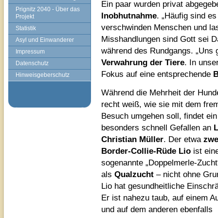
Ein paar wurden privat abgegeb
Prignitz 2040 - Über das
Inobhutnahme
. „Häufig sind e
Projekt
verschwinden Menschen und lass
Statistik
Misshandlungen sind Gott sei Da
Asyl und Einwanderer
während des Rundgangs. „Uns ge
Impressum
Verwahrung der Tiere
. In uns
Datenschutz
Fokus auf eine entsprechende
B
Hinweisgeberschutz
Während die Mehrheit der Hunde
recht weiß, wie sie mit dem fr
Besuch umgehen soll, findet ein
besonders schnell Gefallen an
L
Christian Müller
. Der etwa
zwe
Border-Collie-Rüde Lio
ist ein
sogenannte „Doppelmerle-Zucht“.
als
Qualzucht
– nicht ohne Gru
Lio hat gesundheitliche Einsch
Er ist nahezu taub, auf einem A
und auf dem anderen ebenfalls