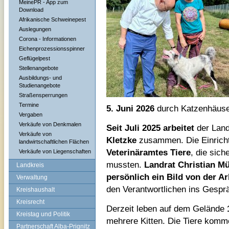
MeinePR - App zum
Download
Afrikanische Schweinepest
Auslegungen
Corona - Informationen
Eichenprozessionsspinner
Geflügelpest
Stellenangebote
Ausbildungs- und
Studienangebote
Straßensperrungen
Termine
5. Juni 2026
durch Katzenhäuser
Vergaben
Verkäufe von Denkmalen
Seit Juli 2025
arbeitet
der Land
Verkäufe von
Kletzke
zusammen. Die Einric
landwirtschaftlichen Flächen
Veterinäramtes Tiere
, die sic
Verkäufe von Liegenschaften
mussten.
Landrat Christian Mü
Landkreis
persönlich ein Bild von der Ar
Verwaltung
den Verantwortlichen ins Gesp
Kreishaushalt
Kreisrecht
Derzeit leben auf dem Gelände
Kreistag und Politik
mehrere Kitten. Die Tiere komm
Partnerschaft Alba-Prignitz