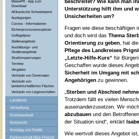
beschreitet? Wie kann man ihn
MeinePR - App zum
Download
Unterstützung hilft ihm und w
Afrikanische Schweinepest
Unsicherheiten um?
Auslegungen
Corona - Informationen
Fragen wie diese beschäftigen
Eichenprozessionsspinner
und doch wird das
Thema Ster
Geflügelpest
Stellenangebote
Orientierung zu geben
, hat di
Ausbildungs- und
Pflege des Landkreises Prigni
Studienangebote
„Letzte-Hilfe-Kurs“
für Bürgeri
Straßensperrungen
Termine
Geschaffen wurde dieses Ange
Vergaben
Sicherheit im Umgang mit sc
Verkäufe von Denkmalen
Angehörigen
zu gewinnen.
Verkäufe von
landwirtschaftlichen Flächen
„
Sterben und Abschied nehme
Verkäufe von Liegenschaften
Trotzdem fällt es vielen Mensc
Landkreis
auseinanderzusetzen. Wir möch
Verwaltung
abzubauen
und den Betroffenen
Kreishaushalt
der Situation sind“, erklärt
Isab
Kreisrecht
Kreistag und Politik
Wie wertvoll dieses Angebot ist,
Partnerschaft Alba-Prignitz