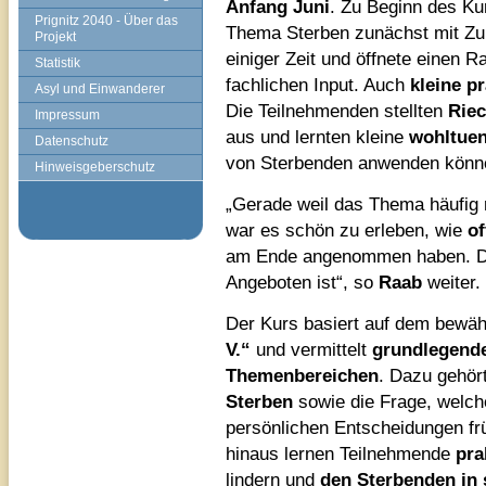
Anfang Juni
. Zu Beginn des K
Prignitz 2040 - Über das
Thema Sterben zunächst mit Zu
Projekt
einiger Zeit und öffnete einen 
Statistik
fachlichen Input. Auch
kleine p
Asyl und Einwanderer
Die Teilnehmenden stellten
Rie
Impressum
aus und lernten kleine
wohltue
Datenschutz
von Sterbenden anwenden könn
Hinweisgeberschutz
„Gerade weil das Thema häufig
war es schön zu erleben, wie
of
am Ende angenommen haben. D
Angeboten ist“, so
Raab
weiter.
Der Kurs basiert auf dem bewä
V.“
und vermittelt
grundlegende
Themenbereichen
. Dazu gehör
Sterben
sowie die Frage, welc
persönlichen Entscheidungen frü
hinaus lernen Teilnehmende
pra
lindern und
den Sterbenden in