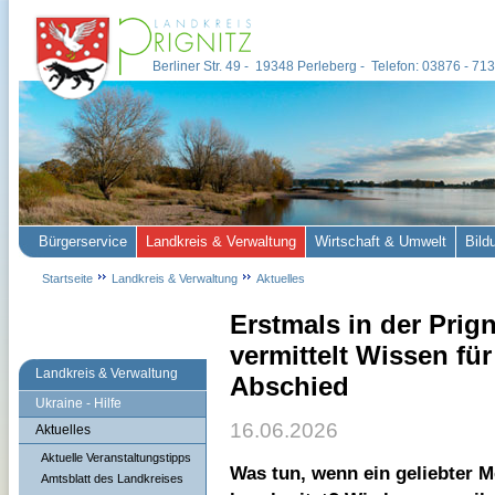
Berliner Str. 49 - 19348 Perleberg - Telefon: 03876 - 7
Bürgerservice
Landkreis & Verwaltung
Wirtschaft & Umwelt
Bild
Startseite
Landkreis & Verwaltung
Aktuelles
Erstmals in der Prign
vermittelt Wissen f
Landkreis & Verwaltung
Abschied
Ukraine - Hilfe
16.06.2026
Aktuelles
Aktuelle Veranstaltungstipps
Was tun, wenn ein geliebter 
Amtsblatt des Landkreises