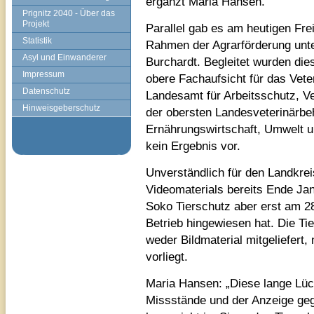
ergänzt Maria Hansen.
Prignitz 2040 - Über das
Projekt
Parallel gab es am heutigen Fre
Statistik
Rahmen der Agrarförderung unter 
Asyl und Einwanderer
Burchardt. Begleitet wurden die
Impressum
obere Fachaufsicht für das Vet
Datenschutz
Landesamt für Arbeitsschutz, V
Hinweisgeberschutz
der obersten Landesveterinärbe
Ernährungswirtschaft, Umwelt u
kein Ergebnis vor.
Unverständlich für den Landkrei
Videomaterials bereits Ende Jan
Soko Tierschutz aber erst am 28.
Betrieb hingewiesen hat. Die Tie
weder Bildmaterial mitgeliefert
vorliegt.
Maria Hansen: „Diese lange Lüc
Missstände und der Anzeige geg