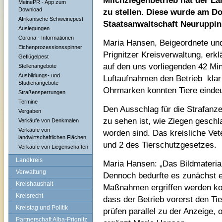
Milchziegenbetrieb hat der La
MeinePR - App zum
Download
zu stellen. Diese wurde am Do
Afrikanische Schweinepest
Staatsanwaltschaft Neuruppin 
Auslegungen
Corona - Informationen
Maria Hansen, Beigeordnete und 
Eichenprozessionsspinner
Prignitzer Kreisverwaltung, erkl
Geflügelpest
auf den uns vorliegenden 42 Min
Stellenangebote
Ausbildungs- und
Luftaufnahmen den Betrieb
kla
Studienangebote
Ohrmarken konnten Tiere eindeu
Straßensperrungen
Termine
Den Ausschlag für die Strafanze
Vergaben
zu sehen ist, wie Ziegen gesch
Verkäufe von Denkmalen
Verkäufe von
worden sind. Das kreisliche Vet
landwirtschaftlichen Flächen
und 2 des Tierschutzgesetzes.
Verkäufe von Liegenschaften
Landkreis
Maria Hansen: „Das Bildmaterial
Verwaltung
Dennoch bedurfte es zunächst e
Kreishaushalt
Maßnahmen ergriffen werden kon
Kreisrecht
dass der Betrieb vorerst den Tie
Kreistag und Politik
prüfen parallel zu der Anzeige, 
Partnerschaft Alba-Prignitz