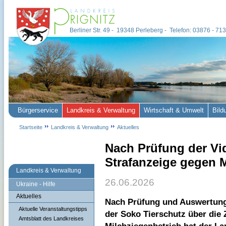
Berliner Str. 49 - 19348 Perleberg - Telefon: 03876 - 7
Bürgerservice
Landkreis & Verwaltung
Wirtschaft & Umwelt
Bild
Startseite
Landkreis & Verwaltung
Aktuelles
Nach Prüfung der Vid
Strafanzeige gegen M
Landkreis & Verwaltung
26.06.2026
Ukraine - Hilfe
Aktuelles
Nach Prüfung und Auswertung 
Aktuelle Veranstaltungstipps
der Soko Tierschutz über die 
Amtsblatt des Landkreises