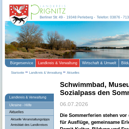
Berliner Str. 49 - 19348 Perleberg - Telefon: 03876 - 7
Bürgerservice
Landkreis & Verwaltung
Wirtschaft & Umwelt
Bild
Startseite
Landkreis & Verwaltung
Aktuelles
Schwimmbad, Museum
Sozialpass den Som
Landkreis & Verwaltung
06.07.2026
Ukraine - Hilfe
Aktuelles
Die Sommerferien stehen vor 
Aktuelle Veranstaltungstipps
für Ausflüge, gemeinsame Erl
Amtsblatt des Landkreises