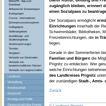
Damit Kultur, Bildung und Fre
MeinePR - App zum
Download
zugänglich bleiben, erinnert d
Afrikanische Schweinepest
einen Sozialpass zu beantrag
Auslegungen
Corona - Informationen
Der Sozialpass ermöglicht
ermä
Eichenprozessionsspinner
Einrichtungen
innerhalb der R
Geflügelpest
Schwimmbäder, Bibliotheken, M
Stellenangebote
Ausbildungs- und
Freizeiteinrichtungen, die
in Tr
Studienangebote
liegen.
Straßensperrungen
Termine
Gerade in den Sommerferien bi
Vergaben
Familien und Bürgern
die Mögli
Verkäufe von Denkmalen
Verkäufe von
Prignitz zu entdecken. Wer gen
landwirtschaftlichen Flächen
welche Einrichtungen teilnehmen
Verkäufe von Liegenschaften
des Landkreises Prignitz
unte
Landkreis
der zuständigen
Stadt-, Amts-
Verwaltung
Kreishaushalt
Zurück
Kreisrecht
Kreistag und Politik
Partnerschaft Alba-Prignitz
© Landkreis Prignitz