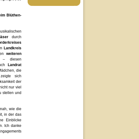
eim Blüthen-
sikalischen
läser
durch
örderkreises
em
Landkreis
len
weiteren
– diesen
Auch
Landrat
Mädchen, die
zeigte sich
ksamkeit der
icht nur viel
 stellen und
tnah, wie die
t, in der das
e Einblicke
. Ich danke
n Engagements