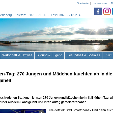
Startseite
|
Impressum
|
D
 Perleberg - Telefon: 03876 - 713-0 - Fax: 03876 - 713-214
Wirtschaft & Umwelt
Bildung & Jugend
Gesundheit & Soziales
Kult
hen-Tag: 270 Jungen und Mädchen tauchten ab in die
eheit
schiedenen Stationen lernten 270 Jungen und Mädchen beim 8. Blüthen-Tag, wi
üher auf dem Land gelebt und ihren Alltag gemeistert haben.
Kreidetafeln statt Smartphone? Und dann auch