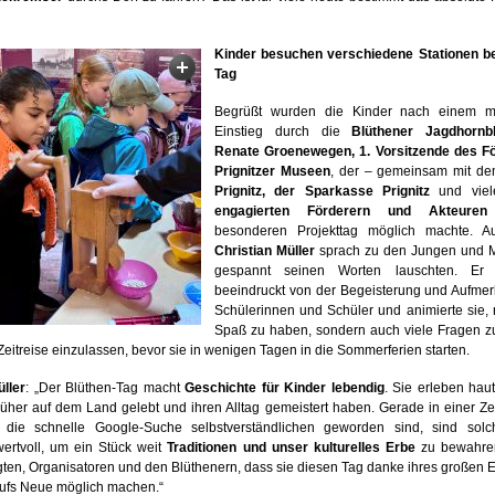
Kinder besuchen verschiedene Stationen b
Tag
Begrüßt wurden die Kinder nach einem mu
Einstieg durch die
Blüthener Jagdhornb
Renate Groenewegen, 1. Vorsitzende des F
Prignitzer Museen
, der – gemeinsam mit d
Prignitz, der Sparkasse Prignitz
und vie
engagierten Förderern und Akteuren
besonderen Projekttag möglich machte. 
Christian Müller
sprach zu den Jungen und 
gespannt seinen Worten lauschten. Er 
beeindruckt von der Begeisterung und Aufmer
Schülerinnen und Schüler und animierte sie, n
Spaß zu haben, sondern auch viele Fragen zu
 Zeitreise einzulassen, bevor sie in wenigen Tagen in die Sommerferien starten.
üller
: „Der Blüthen-Tag macht
Geschichte für Kinder lebendig
. Sie erleben hau
üher auf dem Land gelebt und ihren Alltag gemeistert haben. Gerade in einer Zei
die schnelle Google-Suche selbstverständlichen geworden sind, sind solch
ertvoll, um ein Stück weit
Traditionen und unser kulturelles Erbe
zu bewahren
ligten, Organisatoren und den Blüthenern, dass sie diesen Tag danke ihres große
aufs Neue möglich machen.“