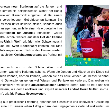
warteten
neun Stationen
auf die Jungen und
 lernten sie beispielsweise, woher der Honig
ie ein Bienenvolk aufgebaut ist. Bei einem
n verschiedenen Getreidesorten konnten Sie
hr Wissen unter Beweise stellen, sondern auch
anlegen und mithilfe einer Haferquetsche ihre
ferflocken für Zuhause
herstellen. Große
afts-Technik wartete auf dem
Hof der Familie
ns-Ulrich Wolf
erklärte, wie Schweinezucht
t und bei
Sven Beckerwert
konnten die Kids
 Teleskopen einen Blick in den Himmel werfen.
r auch der
Kreisbauernverband
als Partner mit
llten nicht nur in der Schule sitzen und
 lernen, was eine Haferquetsche ist. Wenn die Jungen und Mädchen die Dinge sel
hlen können, riechen können, können sie das neue Wissen viel besser verinner
nd Generationen gehen viel Wissen und Fertigkeiten verloren. Das wollen wir
terstützen wir solche
außerschulischen Lernorte
gerne. Und es freut uns seh
rderern, wie dem
Landkreis
und explizit unserem
Landrat Herrn Müller
, solche
n“, erklärte
Renate Groenewegen
.
g aus praktischer Erfahrung, spannender Geschichte und liebevoller Gestaltun
 erneut zu einem vollen Erfolg – dank des Engagements vieler Mitwirkender un