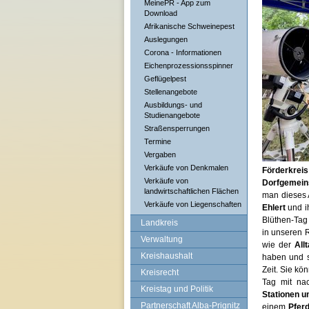
MeinePR - App zum
Download
Afrikanische Schweinepest
Auslegungen
Corona - Informationen
Eichenprozessionsspinner
Geflügelpest
Stellenangebote
Ausbildungs- und
Studienangebote
Straßensperrungen
Termine
Vergaben
Verkäufe von Denkmalen
Förderkrei
Verkäufe von
Dorfgemein
landwirtschaftlichen Flächen
man dieses
Verkäufe von Liegenschaften
Ehlert
und i
Blüthen-Tag 
Landkreis
in unseren 
Verwaltung
wie der
All
Kreishaushalt
haben und s
Zeit. Sie kö
Kreisrecht
Tag mit n
Kreistag und Politik
Stationen 
Partnerschaft Alba-Prignitz
einem
Pfer