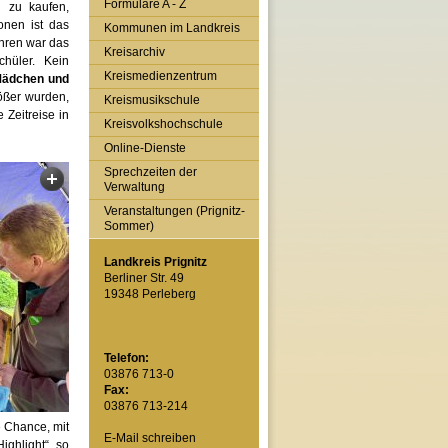
Formulare A - Z
h zu kaufen,
onen ist das
Kommunen im Landkreis
ahren war das
Kreisarchiv
chüler. Kein
Kreismedienzentrum
Mädchen und
ßer wurden,
Kreismusikschule
 Zeitreise in
Kreisvolkshochschule
Online-Dienste
Sprechzeiten der
Verwaltung
Veranstaltungen (Prignitz-
Sommer)
Landkreis Prignitz
Berliner Str. 49
19348 Perleberg
Telefon:
03876 713-0
Fax:
03876 713-214
e Chance, mit
E-Mail schreiben
ighlight“, so