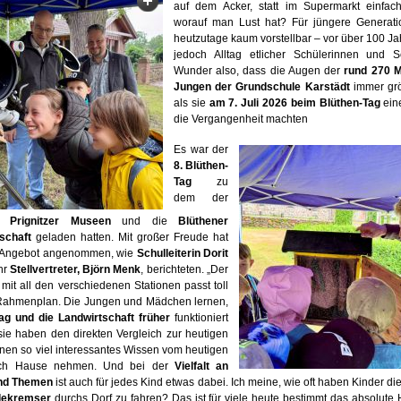
auf dem Acker, statt im Supermarkt einfac
worauf man Lust hat? Für jüngere Generati
heutzutage kaum vorstellbar – vor über 100 J
jedoch Alltag etlicher Schülerinnen und S
Wunder also, dass die Augen der
rund 270 
Jungen der Grundschule Karstädt
immer grö
als sie
am 7. Juli 2026 beim Blüthen-Tag
eine
die Vergangenheit machten
Es war der
8. Blüthen-
Tag
zu
dem der
s Prignitzer Museen
und die
Blüthener
schaft
geladen hatten. Mit großer Freude hat
 Angebot angenommen, wie
Schulleiterin Dorit
hr
Stellvertreter, Björn Menk
, berichteten. „Der
mit all den verschiedenen Stationen passt toll
Rahmenplan. Die Jungen und Mädchen lernen,
tag und die Landwirtschaft früher
funktioniert
ie haben den direkten Vergleich zur heutigen
nnen so viel interessantes Wissen vom heutigen
ach Hause nehmen. Und bei der
Vielfalt an
und Themen
ist auch für jedes Kind etwas dabei. Ich meine, wie oft haben Kinder di
dekremser
durchs Dorf zu fahren? Das ist für viele heute bestimmt das absolute H