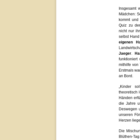
Insgesamt 
Mädchen: So
kommt und w
Quiz zu de
nicht nur i
selbst Hand 
eigenen Ha
Landwirtsch
Jaeger
.
Ha
funktionier
mithilfe von
Erstmals wa
an Bord.
„Kinder so
theoretisch
Händen erfü
die Jahre u
Deswegen un
unseren Fö
Herzen liege
Die Mischun
Blüthen-Tag