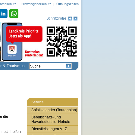
atenschutz
|
Hinweisgeberschutz
|
Öffnungszeiten
Schriftgröße
ur & Tourismus
Service
Abfallkalender (Tourenplan)
e die
Bereitschafts- und
Havariedienste, Notrufe
Dienstleistungen A - Z
 noch helfen