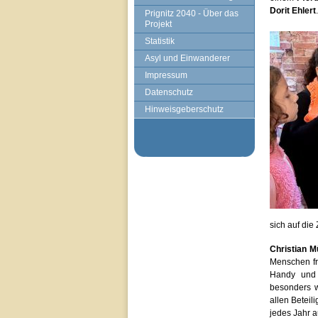
Dorit Ehlert
.
Prignitz 2040 - Über das
Projekt
Statistik
Asyl und Einwanderer
Impressum
Datenschutz
Hinweisgeberschutz
sich auf die
Christian M
Menschen fr
Handy und 
besonders w
allen Betei
jedes Jahr 