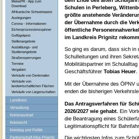
dem Ende des alten Schuljahr
MeinePR - App zum
Download
Schulen in Perleberg, Wittenb
Afrikanische Schweinepest
größte anstehende Veränderun
Auslegungen
der Übernahme durch die Verk
Corona - Informationen
öffentliche Personennahverke
Eichenprozessionsspinner
Geflügelpest
im Landkreis Prignitz rekommu
Stellenangebote
Ausbildungs- und
So ging es darum, dass sich in
Studienangebote
Schulleitungen und ihren Sekreta
Straßensperrungen
Mobilitätspartner im Schulallta
Termine
Vergaben
Geschäftsführer
Tobias Heuer
Verkäufe von Denkmalen
Verkäufe von
Mit der Übernahme des ÖPNV un
landwirtschaftlichen Flächen
enden die bisherigen Verkehrsl
Verkäufe von Liegenschaften
Landkreis
Das Antragsverfahren für Schü
Verwaltung
2026/2027 wie gehabt.
Ein Vort
Kreishaushalt
die Beantragung eines Schülerfa
Kreisrecht
Legitimationspflicht für Bahnfah
Kreistag und Politik
Die wichtigsten Infos zum Schül
Partnerschaft Alba-Prignitz