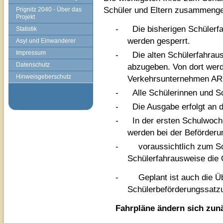
Schüler und Eltern zusammenge
Prignitz 2040 - Über das
Projekt
-
Die bisherigen Schülerfa
Statistik
werden gesperrt.
Asyl und Einwanderer
Impressum
-
Die alten Schülerfahrau
Datenschutz
abzugeben. Von dort wer
Hinweisgeberschutz
Verkehrsunternehmen AR
-
Alle Schülerinnen und S
-
Die Ausgabe erfolgt an 
-
In der ersten Schulwoch
werden bei der Beförderun
-
voraussichtlich zum Sc
Schülerfahrausweise die 
-
Geplant ist auch die Ü
Schülerbeförderungssatz
Fahrpläne ändern sich zunä