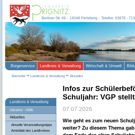
Berliner Str. 49 - 19348 Perleberg - Telefon: 03876 - 7
Bürgerservice
Landkreis & Verwaltung
Wirtschaft & Umwelt
Bild
Startseite
Landkreis & Verwaltung
Aktuelles
Infos zur Schülerbe
Schuljahr: VGP stell
Landkreis & Verwaltung
07.07.2026
Ukraine - Hilfe
Aktuelles
Wie geht es zum neuen Schulj
Aktuelle Veranstaltungstipps
weiter? Zu diesem Thema gab
Amtsblatt des Landkreises