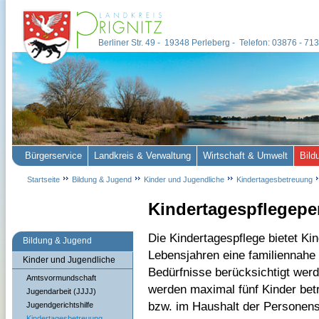
Berliner Str. 49 - 19348 Perleberg - Telefon: 03876 - 7
Bürgerservice
Landkreis & Verwaltung
Wirtschaft & Umwelt
Bild
Startseite
Bildung & Jugend
Kinder und Jugendliche
Kindertagesbetreuung
Kindertagespflegepe
Die Kindertagespflege bietet Kin
Bildung & Jugend
Lebensjahren eine familiennahe
Kinder und Jugendliche
Bedürfnisse berücksichtigt wer
Amtsvormundschaft
werden maximal fünf Kinder bet
Jugendarbeit (JJJJ)
bzw. im Haushalt der Personens
Jugendgerichtshilfe
Kindertagesbetreuung