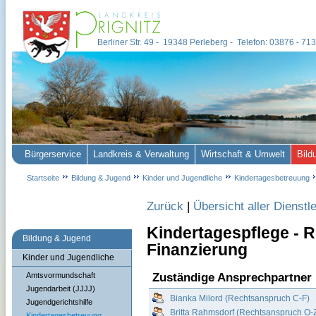
Berliner Str. 49 - 19348 Perleberg - Telefon: 03876 - 7
Bürgerservice
Landkreis & Verwaltung
Wirtschaft & Umwelt
Bild
Startseite
Bildung & Jugend
Kinder und Jugendliche
Kindertagesbetreuung
Zurück
|
Übersicht aller Dienstl
Kindertagespflege - 
Bildung & Jugend
Finanzierung
Kinder und Jugendliche
Zuständige Ansprechpartner
Amtsvormundschaft
Jugendarbeit (JJJJ)
Bianka Milord (Rechtsanspruch C-F)
Jugendgerichtshilfe
Britta Rahmsdorf (Rechtsanspruch O-
Kindertagesbetreuung