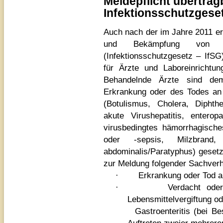
Meldepflicht übertra
Infektionsschutzgese
Auch nach der im Jahre 2011 e
und Bekämpfung von Inf
(Infektionsschutzgesetz – IfSG)
für Ärzte und Laboreinrichtu
Behandelnde Ärzte sind de
Erkrankung oder des Todes an
(Botulismus, Cholera, Diphth
akute Virushepatitis, entero
virusbedingtes hämorrhagische
oder -sepsis, Milzbrand, 
abdominalis/Paratyphus) gesetzl
zur Meldung folgender Sachverha
·
Erkrankung oder Tod a
·
Verdacht oder
Lebensmittelvergiftung od
Gastroenteritis (bei Bes