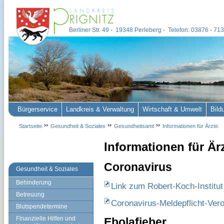
Berliner Str. 49 - 19348 Perleberg - Telefon: 03876 - 7
Bürgerservice
Landkreis & Verwaltung
Wirtschaft & Umwelt
Bild
Startseite
Gesundheit & Soziales
Gesundheitsamt
Informationen für Ärzte
Informationen für Är
Coronavirus
Gesundheit & Soziales
Behinderung
Link zum Robert-Koch-Institu
Betreuung
Coronavirus-Meldepflicht-Ver
Blutspendetermine
Finanzielle Hilfen und
Ebolafieber