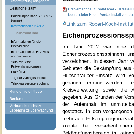
Unterstützungsangebote
Gesundheitsamt
Erstverdacht auf Ebolafieber - Hilfestell
begründeter Ebola-Verdachtsfall vorliegt
Belehrungen nach § 43 IfSG
(online)
Link zum Robert-Koch-Institu
Informationen für Ärzte
Meldeformulare
Eichenprozessionssp
Informationen für die
Im Jahr 2012 war eine d
Bevölkerung
Informationen zu HIV, Aids
Eichenprozessionsspinnern u
und Sexualität
verzeichnen. In diesem Jahr w
"Kita mit Biss" -
Präventionsprogramm
Gebieten die Bekämpfung aus d
Pakt ÖGD
Hubschrauber-Einsatz wird vo
Tag der Zahngesundheit
genauen Termine werden
r
Trinkwasseruntersuchung
Kreisverwaltung sowie die 
Rund um die Pflege
gegeben. Aus Gründen der Vors
Senioren
der Aufenthalt im unmittelb
Verbraucherschutz/
Lebensmittelüberwachung
gestattet. In den vergangene
mehrfach Bekämpfungsmaßnah
konnte bei versehentliche
Bekämpfungsbereich in keinem 