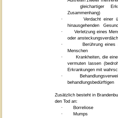
Auftreten zweier mehrere
gleichartiger Erkr
Zusammenhang)
·
Verdacht einer 
hinausgehenden Gesund
·
Verletzung eines Mens
oder ansteckungsverdäch
·
Berührung eines 
Menschen
·
Krankheiten, die ein
vermuten lassen (bedro
Erkrankungen mit wahrs
·
Behandlungsverwei
behandlungsbedürftigen
Zusätzlich besteht in Brandenbu
den Tod an:
·
Borreliose
·
Mumps