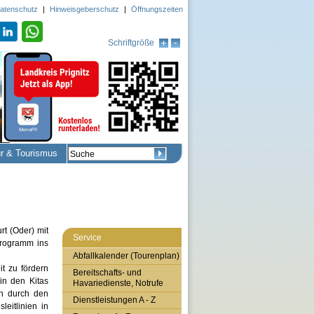
atenschutz
|
Hinweisgeberschutz
|
Öffnungszeiten
Schriftgröße
ur & Tourismus
rt (Oder) mit
Service
Programm ins
Abfallkalender (Tourenplan)
t zu fördern
Bereitschafts- und
in den Kitas
Havariedienste, Notrufe
en durch den
Dienstleistungen A - Z
eitlinien in