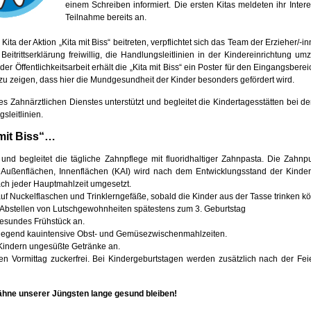
einem Schreiben informiert. Die ersten Kitas meldeten ihr Inter
Teilnahme bereits an.
Kita der Aktion „Kita mit Biss“ beitreten, verpflichtet sich das Team der Erzieher/-i
n Beitrittserklärung freiwillig, die Handlungsleitlinien in der Kindereinrichtung um
der Öffentlichkeitsarbeit erhält die „Kita mit Biss“ ein Poster für den Eingangsberei
u zeigen, dass hier die Mundgesundheit der Kinder besonders gefördert wird.
s Zahnärztlichen Dienstes unterstützt und begleitet die Kindertagesstätten bei 
sleitlinien.
 mit Biss“…
t und begleitet die tägliche Zahnpflege mit fluoridhaltiger Zahnpasta. Die Zahnp
 Außenflächen, Innenflächen (KAI) wird nach dem Entwicklungsstand der Kinder
ach jeder Hauptmahlzeit umgesetzt.
 auf Nuckelflaschen und Trinklerngefäße, sobald die Kinder aus der Tasse trinken k
s Abstellen von Lutschgewohnheiten spätestens zum 3. Geburtstag
 gesundes Frühstück an.
rwiegend kauintensive Obst- und Gemüsezwischenmahlzeiten.
 Kindern ungesüßte Getränke an.
 den Vormittag zuckerfrei. Bei Kindergeburtstagen werden zusätzlich nach der Fe
ähne unserer Jüngsten lange gesund bleiben!