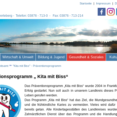
Startseite
|
Impressum
|
D
 Perleberg - Telefon: 03876 - 713-0 - Fax: 03876 - 713-214
Wirtschaft & Umwelt
Bildung & Jugend
Gesundheit & Soziales
Kult
itsamt
"Kita mit Biss" - Präventionsprogramm
ionsprogramm „ Kita mit Biss“
Das Präventionsprogramm „Kita mit Biss“ wurde 2004 in Frankfu
Erfolg gestartet. Nun soll auch in unserem Landkreis dieses 
Leben gerufen werden.
Das Programm „Kita mit Biss“ hat das Ziel, die Mundgesundhei
und die frühkindliche Karies zu vermeiden. Vieles wird dafür 
bereits getan. Alle Kindertagesstätten des Landkreises wurd
Zahnärztlichen Dienst über das Programm und die Handlungsl