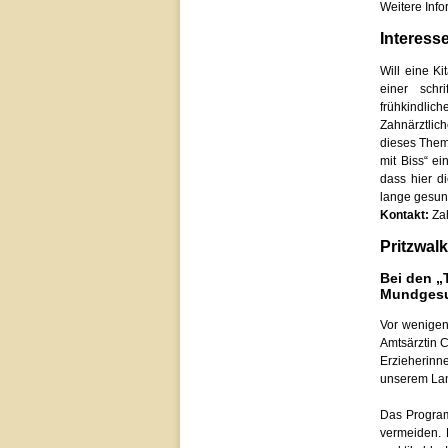
Weitere Inf
Interesse
Will eine Ki
einer schri
frühkindlic
Zahnärztlich
dieses Thema
mit Biss“ ei
dass hier d
lange gesun
Kontakt:
Zah
Pritzwalk
Bei den „
Mundgesun
Vor wenigen
Amtsärztin C
Erzieherinne
unserem Land
Das Programm
vermeiden. 