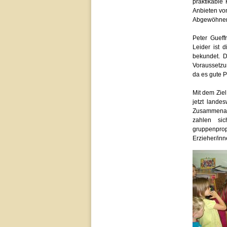
praktikable
Anbieten vo
Abgewöhnen 
Peter Gueff
Leider ist 
bekundet. D
Voraussetzun
da es gute P
Mit dem Ziel
jetzt landes
Zusammenarb
zahlen si
gruppenprop
Erzieher/in