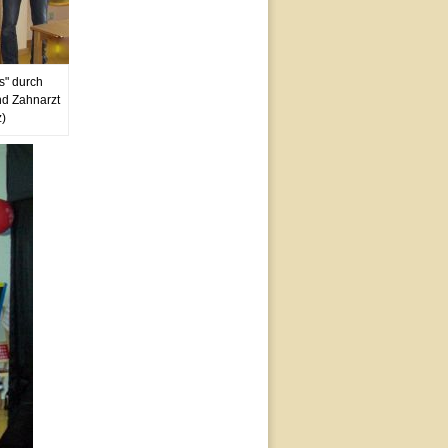
s" durch
nd Zahnarzt
z)