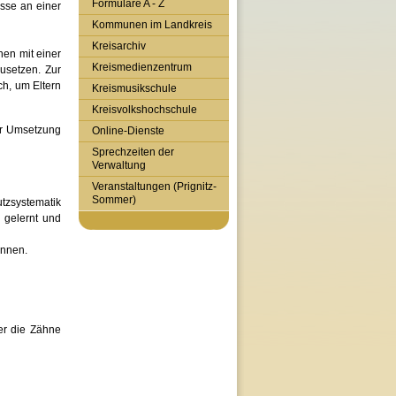
Formulare A - Z
esse an einer
Kommunen im Landkreis
Kreisarchiv
nnen mit einer
Kreismedienzentrum
zusetzen. Zur
ch, um Eltern
Kreismusikschule
Kreisvolkshochschule
der Umsetzung
Online-Dienste
Sprechzeiten der
Verwaltung
Veranstaltungen (Prignitz-
Sommer)
utzsystematik
 gelernt und
önnen.
ier die Zähne