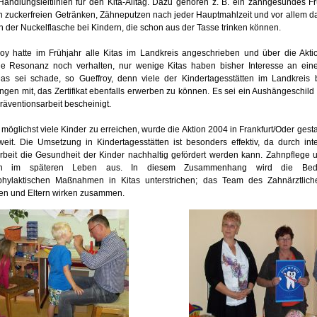
 Handlungsleitlinien für den Kita-Alltag. Dazu gehören z. B. ein zahngesundes F
n zuckerfreien Getränken, Zähneputzen nach jeder Hauptmahlzeit und vor allem da
der Nuckelflasche bei Kindern, die schon aus der Tasse trinken können.
roy hatte im Frühjahr alle Kitas im Landkreis angeschrieben und über die Aktio
die Resonanz noch verhalten, nur wenige Kitas haben bisher Interesse an ein
as sei schade, so Gueffroy, denn viele der Kindertagesstätten im Landkreis 
gen mit, das Zertifikat ebenfalls erwerben zu können. Es sei ein Aushängeschild f
räventionsarbeit bescheinigt.
 möglichst viele Kinder zu erreichen, wurde die Aktion 2004 in Frankfurt/Oder gestar
weit. Die Umsetzung in Kindertagesstätten ist besonders effektiv, da durch inte
eit die Gesundheit der Kinder nachhaltig gefördert werden kann. Zahnpflege 
ch im späteren Leben aus. In diesem Zusammenhang wird die Bed
hylaktischen Maßnahmen in Kitas unterstrichen; das Team des Zahnärztlich
nen und Eltern wirken zusammen.