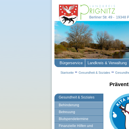
Berliner Str. 49 - 19348
Bürgerservice
Landkreis & Verwaltung
Startseite
Gesundheit & Soziales
Gesundhe
Prävent
Gesundheit & Soziales
Behinderung
Betreuung
Blutspendetermine
Finanzielle Hilfen und