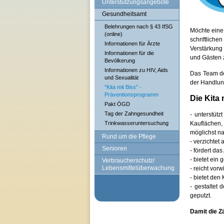
Unterstützungsangebote
Gesundheitsamt
Belehrungen nach § 43 IfSG
Möchte eine 
(online)
schriftliche
Informationen für Ärzte
Verstärkung 
Informationen für die
und Gästen z
Bevölkerung
Informationen zu HIV, Aids
Das Team de
und Sexualität
der Handlung
"Kita mit Biss" -
Präventionsprogramm
Die Kita
Pakt ÖGD
Tag der Zahngesundheit
- unterstütz
Trinkwasseruntersuchung
Kauflächen,
möglichst n
Rund um die Pflege
- verzichtet
Senioren
- fördert da
- bietet ein
Verbraucherschutz/
Lebensmittelüberwachung
- reicht vo
- bietet den
- gestaltet
geputzt.
Damit die Z