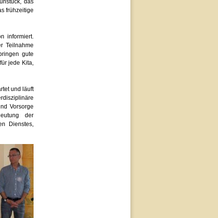
rühstück, das
s frühzeitige
n informiert.
er Teilnahme
bringen gute
ür jede Kita,
tet und läuft
rdisziplinäre
und Vorsorge
eutung der
en Dienstes,