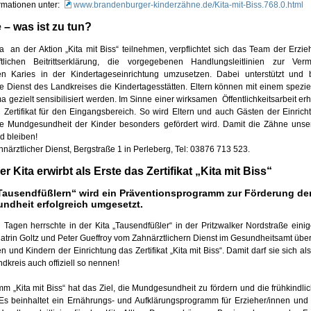
ormationen unter:
www.brandenburger-kinderzähne.de/Kita-mit-Biss.768.0.html
 – was ist zu tun?
ta
an der Aktion „Kita mit Biss“ teilnehmen, verpflichtet sich das Team der Erzie
ftlichen Beitrittserklärung, die vorgegebenen Handlungsleitlinien zur Ve
hen Karies in der Kindertageseinrichtung umzusetzen. Dabei unterstützt und b
e Dienst des Landkreises die Kindertagesstätten. Eltern können mit einem speziel
 gezielt sensibilisiert werden. Im Sinne einer wirksamen
Öffentlichkeitsarbeit erh
n Zertifikat für den Eingangsbereich. So wird Eltern und auch Gästen der Einrich
ie Mundgesundheit der Kinder besonders gefördert wird. Damit die Zähne unse
d bleiben!
närztlicher Dienst, Bergstraße 1 in Perleberg, Tel: 03876 713 523.
er Kita erwirbt als Erste das Zertifikat „Kita mit Biss“
Tausendfüßlern“ wird ein Präventionsprogramm zur Förderung de
dheit erfolgreich umgesetzt.
 Tagen herrschte in der Kita „Tausendfüßler“ in der Pritzwalker Nordstraße eini
atrin Goltz und Peter Gueffroy vom Zahnärztlichern Dienst im Gesundheitsamt übe
n und Kindern der Einrichtung das Zertifikat „Kita mit Biss“. Damit darf sie sich als
kreis auch offiziell so nennen!
 „Kita mit Biss“ hat das Ziel, die Mundgesundheit zu fördern und die frühkindli
Es beinhaltet ein Ernährungs- und Aufklärungsprogramm für Erzieher/innen und 