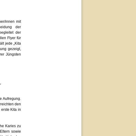
her/innen mit
rmeidung der
egleitet der
len Flyer für
ält jede „Kita
tung gezeigt,
rer Jüngsten
r
ge Aufregung.
rreichten den
 erste Kita in
che Karies zu
Eltern sowie