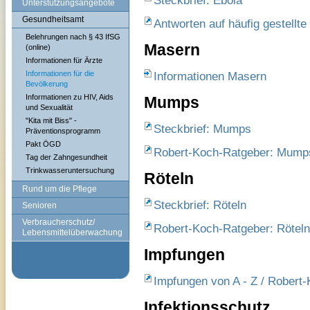
Steckbrief: Ebola
Unterstützungsangebote
Gesundheitsamt
Antworten auf häufig gestellte
Belehrungen nach § 43 IfSG
Masern
(online)
Informationen für Ärzte
Informationen für die
Informationen Masern
Bevölkerung
Informationen zu HIV, Aids
Mumps
und Sexualität
"Kita mit Biss" -
Steckbrief: Mumps
Präventionsprogramm
Pakt ÖGD
Robert-Koch-Ratgeber: Mump
Tag der Zahngesundheit
Trinkwasseruntersuchung
Röteln
Rund um die Pflege
Steckbrief: Röteln
Senioren
Verbraucherschutz/
Robert-Koch-Ratgeber: Röteln
Lebensmittelüberwachung
Impfungen
Impfungen von A - Z / Robert-K
Infektionsschutz