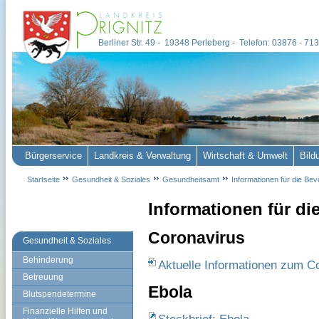
Berliner Str. 49 - 19348 Perleberg - Telefon: 03876 - 7
Bürgerservice
Landkreis & Verwaltung
Wirtschaft & Umwelt
Bild
Startseite
Gesundheit & Soziales
Gesundheitsamt
Informationen für die Be
Informationen für di
Coronavirus
Gesundheit & Soziales
Behinderung
Aktuelle Informationen zum C
Betreuung
Ebola
Blutspendetermine
Finanzielle Hilfen und