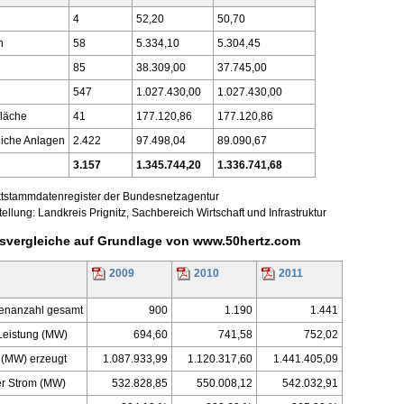
4
52,20
50,70
n
58
5.334,10
5.304,45
85
38.309,00
37.745,00
547
1.027.430,00
1.027.430,00
fläche
41
177.120,86
177.120,86
liche Anlagen
2.422
97.498,04
89.090,67
3.157
1.345.744,20
1.336.741,68
ktstammdatenregister der Bundesnetzagentur
lung: Landkreis Prignitz, Sachbereich Wirtschaft und Infrastruktur
esvergleiche auf Grundlage von www.50hertz.com
2009
2010
2011
enanzahl gesamt
900
1.190
1.441
e Leistung (MW)
694,60
741,58
752,02
(MW) erzeugt
1.087.933,99
1.120.317,60
1.441.405,09
er Strom (MW)
532.828,85
550.008,12
542.032,91