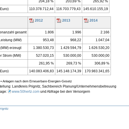
204,18 %
203,69 %
265,92 %
(Euro)
110.378.712,44
116.703.779,43
145.610.155,19
2012
2013
2014
enanzahl gesamt
1.806
1.996
2.166
e Leistung (MW)
953,48
968,22
1.047,04
(MW) erzeugt
1.380.530,73
1.429.594,79
1.626.530,20
er Strom (MW)
527.020,15
530.000,00
530.000,00
261,95 %
269,73 %
306,89 %
(Euro)
140.083.406,83
145.148.174,39
170.983.341,65
= Anlagen nach dem Erneuerbare-Energien-Gesetz
llung: Landkreis Prignitz, Sachbereich Planung/Unternehmensbetreuung
lage:
www.50hertz.com
und Abfrage bei den Versorgern
rignitz