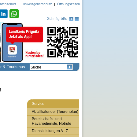
atenschutz
|
Hinweisgeberschutz
|
Öffnungszeiten
Schriftgröße
ur & Tourismus
m
Service
Abfallkalender (Tourenplan)
Bereitschafts- und
Havariedienste, Notrufe
Dienstleistungen A - Z