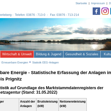
Startseite
|
Impressum
|
D
 Perleberg - Telefon: 03876 - 713-0 - Fax: 03876 - 713-214
Wirtschaft & Umwelt
Bildung & Jugend
Gesundheit & Soziales
Kult
Erneuerbare Energien
Statistik EEG-Anlagen
bare Energie - Statistische Erfassung der Anlagen i
is Prignitz
tistik auf Grundlage des Marktstammdatenregisters der
tzagentur (Stand: 31.05.2022)
ger
Anzahl der
Bruttoleistung
Nettonennleistung
Anlagen
(kW)
(kW)