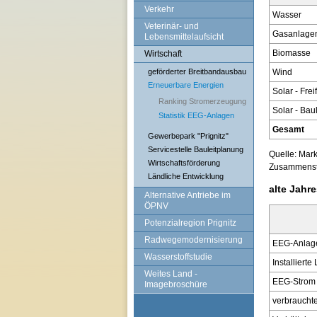
Verkehr
Wasser
Veterinär- und
Gasanlage
Lebensmittelaufsicht
Biomasse
Wirtschaft
geförderter Breitbandausbau
Wind
Erneuerbare Energien
Solar - Frei
Ranking Stromerzeugung
Solar - Bau
Statistik EEG-Anlagen
Gesamt
Gewerbepark "Prignitz"
Servicestelle Bauleitplanung
Quelle: Mar
Wirtschaftsförderung
Zusammenstel
Ländliche Entwicklung
alte Jahr
Alternative Antriebe im
ÖPNV
Potenzialregion Prignitz
Radwegemodernisierung
EEG-Anlag
Wasserstoffstudie
Installiert
Weites Land -
EEG-Strom 
Imagebroschüre
verbraucht