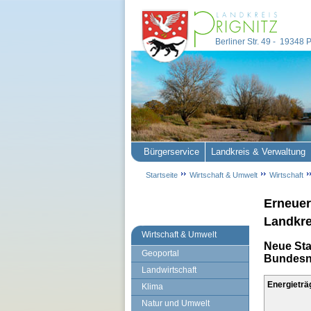
Berliner Str. 49 - 19348
Bürgerservice
Landkreis & Verwaltung
Startseite
Wirtschaft & Umwelt
Wirtschaft
Erneuer
Landkre
Wirtschaft & Umwelt
Neue Sta
Geoportal
Bundesne
Landwirtschaft
Energieträ
Klima
Natur und Umwelt