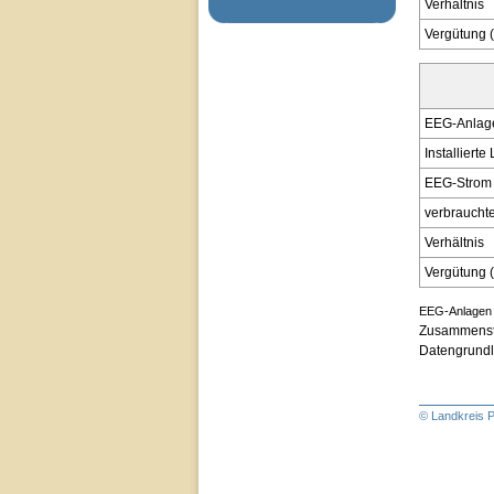
Verhältnis
Vergütung 
EEG-Anlag
Installiert
EEG-Strom 
verbraucht
Verhältnis
Vergütung 
EEG-Anlagen 
Zusammenste
Datengrund
© Landkreis P