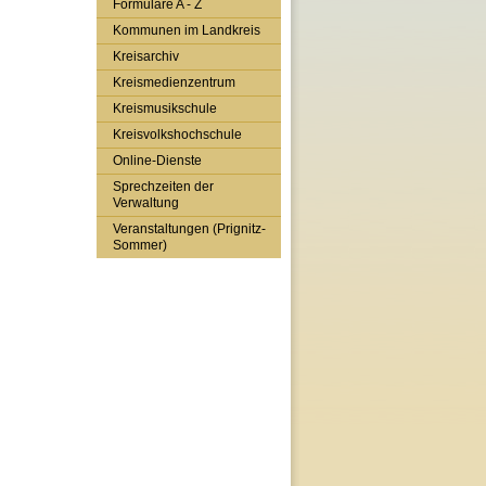
Formulare A - Z
Kommunen im Landkreis
Kreisarchiv
Kreismedienzentrum
Kreismusikschule
Kreisvolkshochschule
Online-Dienste
Sprechzeiten der
Verwaltung
Veranstaltungen (Prignitz-
Sommer)