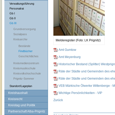
Verwaltungsführung
Personalrat
Gb I
Gb II
Gb III
Grundversorgung
Sozialpass
Kreisarchiv
Melderegister (Foto: LK Prignitz)
Bestände
Amt Gumtow
Findbücher
Geschichtliches
Amt Meyenburg
Kreismedienzentrum
Historischer Bestand (Splitter) Westprign
Kreismusikschule
Räte der Städte und Gemeinden des ehe
Kreisvolkshochschule
Räte der Städte und Gemeinden des ehe
Prignitz-Sommer
VEB Märkische Ölwerke Wittenberge - 
Standort/Lageplan
Kreishaushalt
Wichtige Persönlichkeiten - VIP
Kreisrecht
Zurück
Kreistag und Politik
Partnerschaft Alba-Prignitz