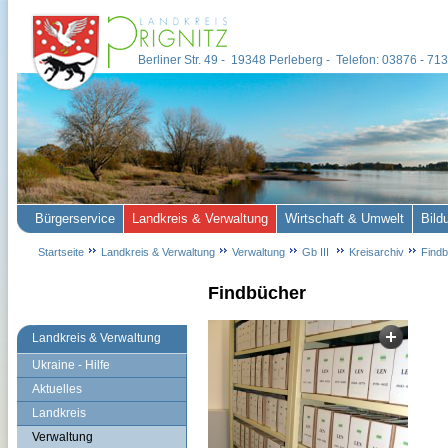
Berliner Str. 49 - 19348 Perleberg - Telefon: 03876 - 7
Bürgerservice
Landkreis & Verwaltung
Wirtschaft & Umwelt
Bild
Startseite
Landkreis & Verwaltung
Verwaltung
Gb III
Kreisarchiv
Find
Findbücher
Landkreis & Verwaltung
Ukraine - Hilfe
Aktuelles
Landkreis
Verwaltung