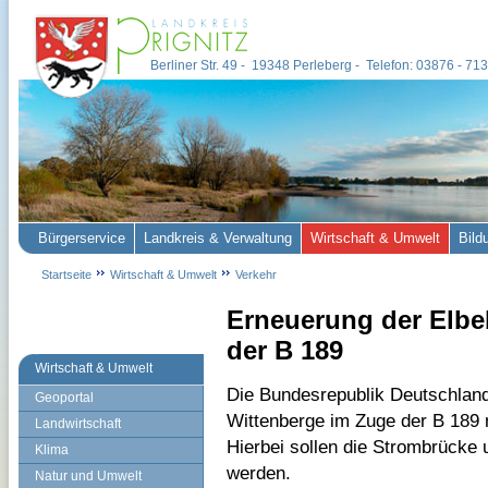
Berliner Str. 49 - 19348 Perleberg - Telefon: 03876 - 7
Bürgerservice
Landkreis & Verwaltung
Wirtschaft & Umwelt
Bild
Startseite
Wirtschaft & Umwelt
Verkehr
Erneuerung der Elbe
der B 189
Wirtschaft & Umwelt
Die Bundesrepublik Deutschland
Geoportal
Wittenberge im Zuge der B 189 
Landwirtschaft
Hierbei sollen die Strombrücke 
Klima
werden.
Natur und Umwelt