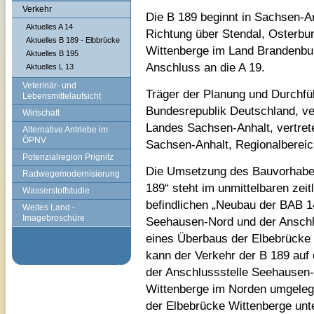
Verkehr
Die B 189 beginnt in Sachsen-An
Aktuelles A 14
Richtung über Stendal, Osterbu
Aktuelles B 189 - Elbbrücke
Wittenberge im Land Brandenbur
Aktuelles B 195
Anschluss an die A 19.
Aktuelles L 13
Veterinär- und
Träger der Planung und Durchfü
Lebensmittelaufsicht
Bundesrepublik Deutschland, ve
Wirtschaft
Landes Sachsen-Anhalt, vertre
Alternative Antriebe im
ÖPNV
Sachsen-Anhalt, Regionalbereic
Potenzialregion Prignitz
Die Umsetzung des Bauvorhaben
Radwegemodernisierung
189“ steht im unmittelbaren ze
Wasserstoffstudie
befindlichen „Neubau der BAB 1
Weites Land -
Imagebroschüre
Seehausen-Nord und der Anschlu
eines Überbaus der Elbebrücke 
kann der Verkehr der B 189 auf
der Anschlussstelle Seehausen-
Wittenberge im Norden umgeleg
der Elbebrücke Wittenberge unte