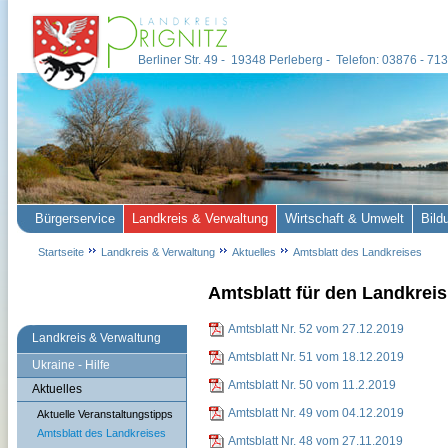
Berliner Str. 49 - 19348 Perleberg - Telefon: 03876 - 7
Bürgerservice
Landkreis & Verwaltung
Wirtschaft & Umwelt
Bild
Startseite
Landkreis & Verwaltung
Aktuelles
Amtsblatt des Landkreises
Amtsblatt für den Landkreis 
Amtsblatt Nr. 52 vom 27.12.2019
Landkreis & Verwaltung
Amtsblatt Nr. 51 vom 18.12.2019
Ukraine - Hilfe
Amtsblatt Nr. 50 vom 11.2.2019
Aktuelles
Amtsblatt Nr. 49 vom 04.12.2019
Aktuelle Veranstaltungstipps
Amtsblatt des Landkreises
Amtsblatt Nr. 48 vom 27.11.2019