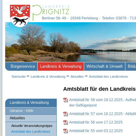
Berliner Str. 49 - 19348 Perleberg - Telefon: 03876 - 7
Bürgerservice
Landkreis & Verwaltung
Wirtschaft & Umwelt
Bild
Startseite
Landkreis & Verwaltung
Aktuelles
Amtsblatt des Landkreises
Amtsblatt für den Landkreis 
Amtsblatt Nr. 58 vom 19.12.2025 - Auf
Landkreis & Verwaltung
der Geflügelpest
Ukraine - Hilfe
Amtsblatt Nr. 57 vom 16.12.2025 - Abfal
Aktuelles
Amtsblatt Nr. 56 vom 17.12.2025
Aktuelle Veranstaltungstipps
Amtsblatt Nr. 55 vom 03.12.2025
Amtsblatt des Landkreises