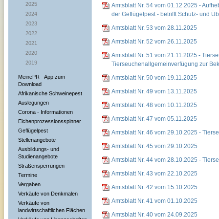
2025
Amtsblatt Nr. 54 vom 01.12.2025 - Auf
2024
der Geflügelpest - betrifft Schutz- und
2023
Amtsblatt Nr. 53 vom 28.11.2025
2022
Amtsblatt Nr. 52 vom 26.11.2025
2021
2020
Amtsblatt Nr. 51 vom 21.11.2025 - Tier
2019
Tierseuchenallgemeinverfügung zur Be
MeinePR - App zum
Amtsblatt Nr. 50 vom 19.11.2025
Download
Amtsblatt Nr. 49 vom 13.11.2025
Afrikanische Schweinepest
Auslegungen
Amtsblatt Nr. 48 vom 10.11.2025
Corona - Informationen
Amtsblatt Nr. 47 vom 05.11.2025
Eichenprozessionsspinner
Geflügelpest
Amtsblatt Nr. 46 vom 29.10.2025 - Tier
Stellenangebote
Amtsblatt Nr. 45 vom 29.10.2025
Ausbildungs- und
Studienangebote
Amtsblatt Nr. 44 vom 28.10.2025 - Tier
Straßensperrungen
Amtsblatt Nr. 43 vom 22.10.2025
Termine
Vergaben
Amtsblatt Nr. 42 vom 15.10.2025
Verkäufe von Denkmalen
Amtsblatt Nr. 41 vom 01.10.2025
Verkäufe von
landwirtschaftlichen Flächen
Amtsblatt Nr. 40 vom 24.09.2025