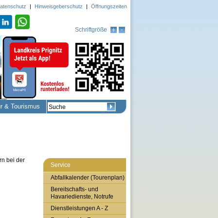
atenschutz
|
Hinweisgeberschutz
|
Öffnungszeiten
Schriftgröße
ur & Tourismus
n bei der
Service
Abfallkalender (Tourenplan)
Bereitschafts- und
Havariedienste, Notrufe
Dienstleistungen A - Z