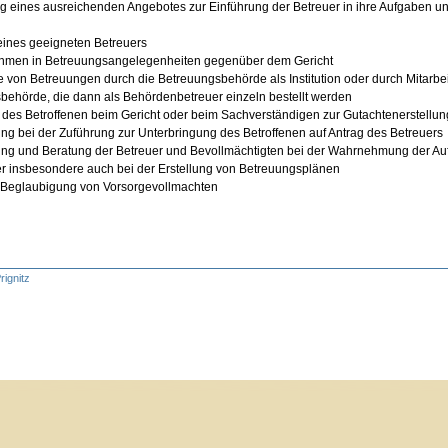
g eines ausreichenden Angebotes zur Einführung der Betreuer in ihre Aufgaben un
eines geeigneten Betreuers
ahmen in Betreuungsangelegenheiten gegenüber dem Gericht
von Betreuungen durch die Betreuungsbehörde als Institution oder durch Mitarbei
ehörde, die dann als Behördenbetreuer einzeln bestellt werden
 des Betroffenen beim Gericht oder beim Sachverständigen zur Gutachtenerstellun
ung bei der Zuführung zur Unterbringung des Betroffenen auf Antrag des Betreuers
zung und Beratung der Betreuer und Bevollmächtigten bei der Wahrnehmung der A
r insbesondere auch bei der Erstellung von Betreuungsplänen
he Beglaubigung von Vorsorgevollmachten
rignitz