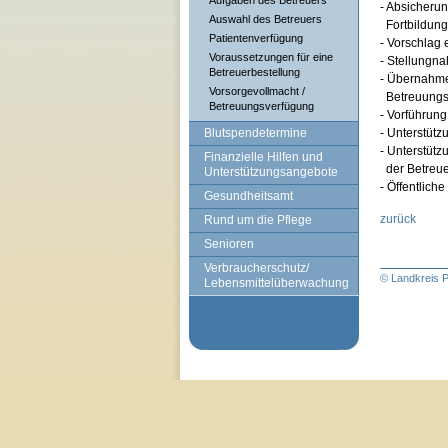
Aufgaben des Betreuers
- Absicherun
Auswahl des Betreuers
Fortbildung
Patientenverfügung
- Vorschlag 
Voraussetzungen für eine
- Stellungn
Betreuerbestellung
- Übernahme 
Vorsorgevollmacht /
Betreuungsb
Betreuungsverfügung
- Vorführung
Blutspendetermine
- Unterstütz
- Unterstüt
Finanzielle Hilfen und
der Betreue
Unterstützungsangebote
- Öffentlic
Gesundheitsamt
zurück
Rund um die Pflege
Senioren
Verbraucherschutz/
© Landkreis P
Lebensmittelüberwachung