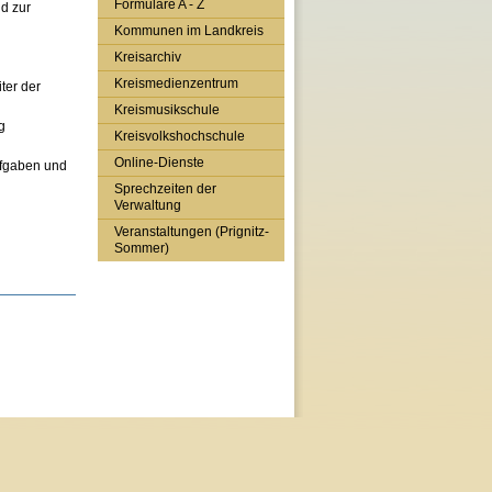
Formulare A - Z
d zur
Kommunen im Landkreis
Kreisarchiv
Kreismedienzentrum
ter der
Kreismusikschule
g
Kreisvolkshochschule
Online-Dienste
ufgaben und
Sprechzeiten der
Verwaltung
Veranstaltungen (Prignitz-
Sommer)