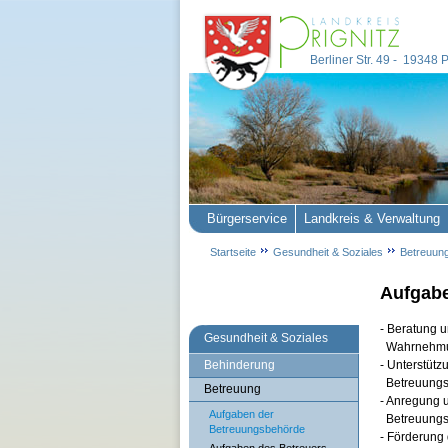
Berliner Str. 49 - 19348
Bürgerservice
Landkreis & Verwaltung
Startseite
Gesundheit & Soziales
Betreuun
Aufgab
- Beratung 
Gesundheit & Soziales
Wahrnehmun
Behinderung
- Unterstütz
Betreuungsa
Betreuung
- Anregung 
Aufgaben der
Betreuungsb
Betreuungsbehörde
- Förderung