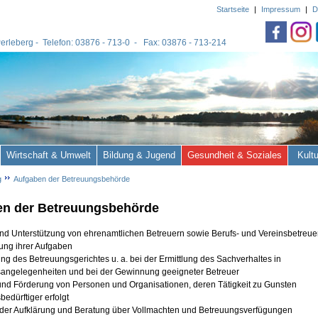
Startseite
|
Impressum
|
D
 Perleberg - Telefon: 03876 - 713-0 - Fax: 03876 - 713-214
Wirtschaft & Umwelt
Bildung & Jugend
Gesundheit & Soziales
Kult
g
Aufgaben der Betreuungsbehörde
en der Betreuungsbehörde
und Unterstützung von ehrenamtlichen Betreuern sowie Berufs- und Vereinsbetreuer
g ihrer Aufgaben
ung des Betreuungsgerichtes u. a. bei der Ermittlung des Sachverhaltes in
ngelegenheiten und bei der Gewinnung geeigneter Betreuer
und Förderung von Personen und Organisationen, deren Tätigkeit zu Gunsten
edürftiger erfolgt
 der Aufklärung und Beratung über Vollmachten und Betreuungsverfügungen