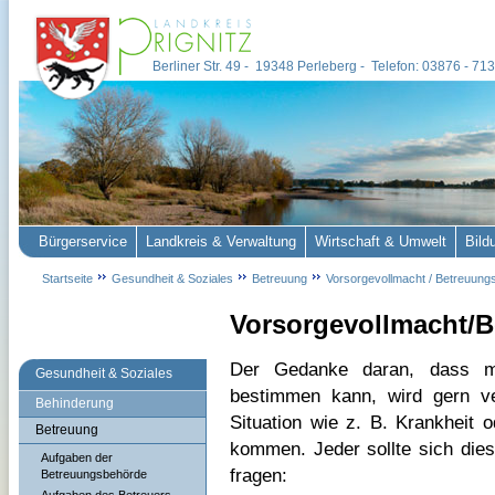
Berliner Str. 49 - 19348 Perleberg - Telefon: 03876 - 7
Bürgerservice
Landkreis & Verwaltung
Wirtschaft & Umwelt
Bild
Startseite
Gesundheit & Soziales
Betreuung
Vorsorgevollmacht / Betreuung
Vorsorgevollmacht/
Der Gedanke daran, dass m
Gesundheit & Soziales
bestimmen kann, wird gern ve
Behinderung
Situation wie z. B. Krankheit 
Betreuung
kommen. Jeder sollte sich dies
Aufgaben der
fragen:
Betreuungsbehörde