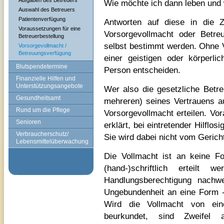
Aufgaben des Betreuers
Wie möchte ich dann leben und 
Auswahl des Betreuers
Patientenverfügung
Antworten auf diese in die Z
Voraussetzungen für eine
Vorsorgevollmacht oder Betre
Betreuerbestellung
selbst bestimmt werden. Ohne 
Vorsorgevollmacht /
Betreuungsverfügung
einer geistigen oder körperlic
Blutspendetermine
Person entscheiden.
Finanzielle Hilfen und
Unterstützungsangebote
Wer also die gesetzliche Betre
Gesundheitsamt
mehreren) seines Vertrauens a
Rund um die Pflege
Vorsorgevollmacht erteilen. Vor
Senioren
erklärt, bei eintretender Hilflos
Verbraucherschutz/
Sie wird dabei nicht vom Gericht 
Lebensmittelüberwachung
Die Vollmacht ist an keine F
(hand-)schriftlich erteilt 
Handlungsberechtigung nachwe
Ungebundenheit an eine Form -
Wird die Vollmacht von ei
beurkundet, sind Zweifel 