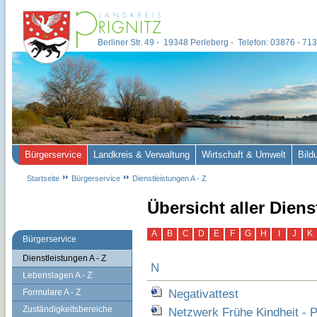
Berliner Str. 49 - 19348 Perleberg - Telefon: 03876 - 7
Bürgerservice
Landkreis & Verwaltung
Wirtschaft & Umwelt
Bild
Startseite
Bürgerservice
Dienstleistungen A - Z
Übersicht aller Dien
A
B
C
D
E
F
G
H
I
J
K
Bürgerservice
Dienstleistungen A - Z
N
Lebenslagen A - Z
Negativattest
Formulare A - Z
Zuständigkeitsbereiche
Netzwerk Frühe Kindheit - P