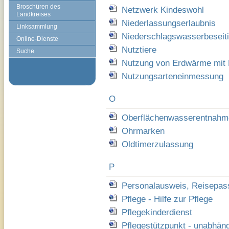
Broschüren des
Netzwerk Kindeswohl
Landkreises
Niederlassungserlaubnis
Linksammlung
Niederschlagswasserbeseit
Online-Dienste
Nutztiere
Suche
Nutzung von Erdwärme mit
Nutzungsarteneinmessung
O
Oberflächenwasserentnahm
Ohrmarken
Oldtimerzulassung
P
Personalausweis, Reisepas
Pflege - Hilfe zur Pflege
Pflegekinderdienst
Pflegestützpunkt - unabhäng