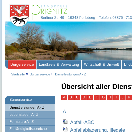
Berliner Str. 49 - 19348 Perleberg - Telefon: 03876 - 7
Bürgerservice
Landkreis & Verwaltung
Wirtschaft & Umwelt
Bild
Startseite
Bürgerservice
Dienstleistungen A - Z
Übersicht aller Dien
A
B
C
D
E
F
G
H
I
J
K
Bürgerservice
Dienstleistungen A - Z
A
Lebenslagen A - Z
Abfall-ABC
Formulare A - Z
Zuständigkeitsbereiche
Abfallablagerung, illegale