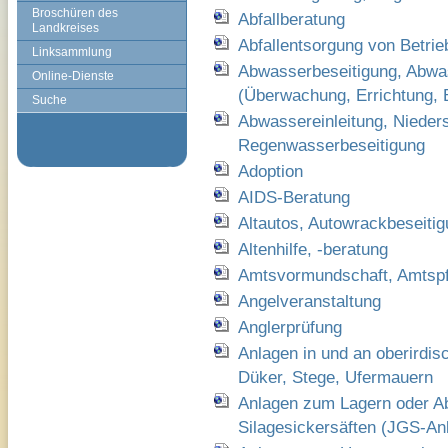
Broschüren des
Abfallberatung
Landkreises
Abfallentsorgung von Betrie
Linksammlung
Abwasserbeseitigung, Abwa
Online-Dienste
(Überwachung, Errichtung, Be
Suche
Abwassereinleitung, Nieder
Regenwasserbeseitigung
Adoption
AIDS-Beratung
Altautos, Autowrackbeseiti
Altenhilfe, -beratung
Amtsvormundschaft, Amtspf
Angelveranstaltung
Anglerprüfung
Anlagen in und an oberirdi
Düker, Stege, Ufermauern
Anlagen zum Lagern oder Ab
Silagesickersäften (JGS-Anl