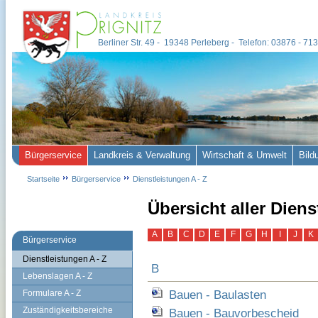
Berliner Str. 49 - 19348 Perleberg - Telefon: 03876 - 7
Bürgerservice
Landkreis & Verwaltung
Wirtschaft & Umwelt
Bild
Startseite
Bürgerservice
Dienstleistungen A - Z
Übersicht aller Dien
A
B
C
D
E
F
G
H
I
J
K
Bürgerservice
Dienstleistungen A - Z
B
Lebenslagen A - Z
Bauen - Baulasten
Formulare A - Z
Zuständigkeitsbereiche
Bauen - Bauvorbescheid