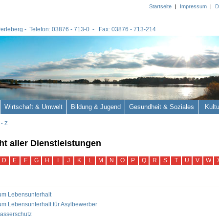
Startseite
|
Impressum
|
D
 Perleberg - Telefon: 03876 - 713-0 - Fax: 03876 - 713-214
Wirtschaft & Umwelt
Bildung & Jugend
Gesundheit & Soziales
Kult
 - Z
ht aller Dienstleistungen
D
E
F
G
H
I
J
K
L
M
N
O
P
Q
R
S
T
U
V
W
zum Lebensunterhalt
zum Lebensunterhalt für Asylbewerber
asserschutz