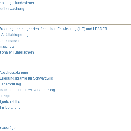
altung, Hundesteuer
neüberwachung
Förderung der integrierten ländlichen Entwicklung (ILE) und LEADER
le Abfallablagerung
teinleitungen
ionsschutz
ationaler Führerschein
 Abschussplanung
 Erlegungsprämie für Schwarzwild
 Jägerprüfung
hein - Erteilung bzw. Verlängerung
onzept
gerichtshilfe
hilfeplanung
erauszüge