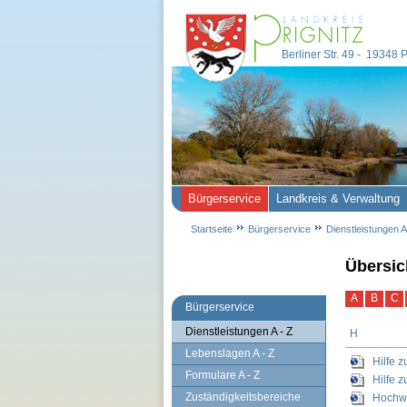
Berliner Str. 49 - 19348
Bürgerservice
Landkreis & Verwaltung
Startseite
Bürgerservice
Dienstleistungen A
Übersic
A
B
C
Bürgerservice
Dienstleistungen A - Z
H
Lebenslagen A - Z
Hilfe 
Formulare A - Z
Hilfe 
Zuständigkeitsbereiche
Hochw