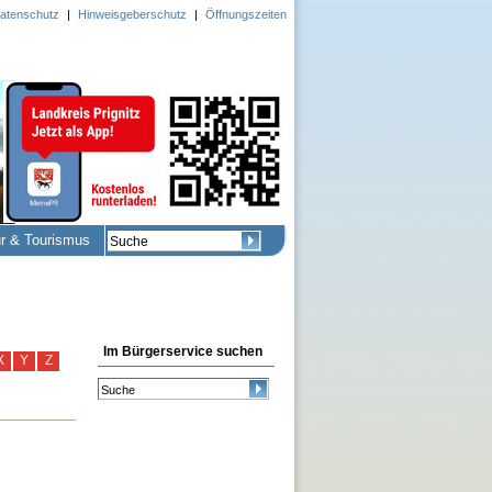
atenschutz
|
Hinweisgeberschutz
|
Öffnungszeiten
ur & Tourismus
Im Bürgerservice suchen
X
Y
Z