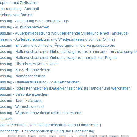
rophen- und Zivilschutz
eissammlung - Auskunft
ichnen von Booten
lassung - Anmeldung eines Neufahrzeugs
lassung - Ausfuhrkennzeichen
lassung - Außerbetriebsetzung (Vorübergehende Stilllegung eines Fahrzeugs)
lassung - Außerbetriebsetzung und Wiederzulassung von Kfz (Online)
lassung - Eintragung technischer Änderungen in die Fahrzeugpapiere
lassung - Halterwechsel eines Gebrauchtwagens aus einem anderen Zulassungsb
lassung - Halterwechsel eines Gebrauchtwagens innerhalb der Prignitz
lassung - Historisches Kennzeichen
lassung - Kurzzeitkennzeichen
lassung - Namensänderung
lassung - Oldtimerzulassung (Rote Kennzeichen)
lassung - Rotes Kennzeichen (Dauerkennzeichen) für Händler und Werkstätten
lassung - Saisonkennzeichen
lassung - Tageszulassung
lassung - Wohnsitzwechsel
lassung - Wunschkennzeichen online reservieren
ausweis
tagesbetreuung - Rechtsanspruchsprüfung und Finanzierung
tagespflege - Rechtsanspruchsprüfung und Finanzierung