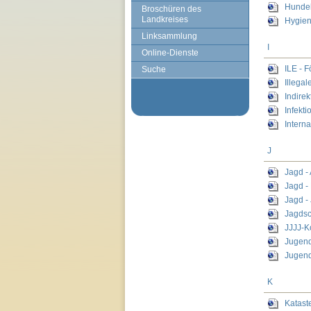
Hundeh
Broschüren des
Landkreises
Hygie
Linksammlung
I
Online-Dienste
ILE - 
Suche
Illega
Indirek
Infekt
Intern
J
Jagd -
Jagd -
Jagd -
Jagdsc
JJJJ-K
Jugend
Jugend
K
Katast