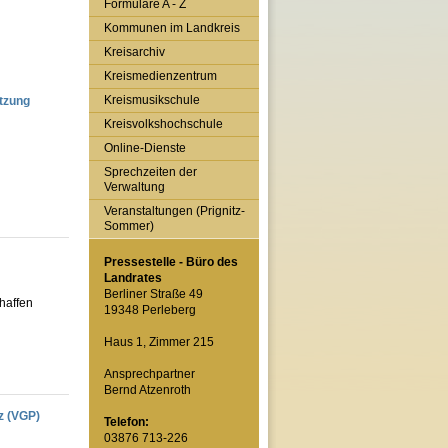
Formulare A - Z
Kommunen im Landkreis
Kreisarchiv
Kreismedienzentrum
Kreismusikschule
ützung
Kreisvolkshochschule
Online-Dienste
Sprechzeiten der
Verwaltung
Veranstaltungen (Prignitz-
Sommer)
Pressestelle - Büro des
Landrates
Berliner Straße 49
haffen
19348 Perleberg
Haus 1, Zimmer 215
Ansprechpartner
Bernd Atzenroth
tz (VGP)
Telefon:
03876 713-226