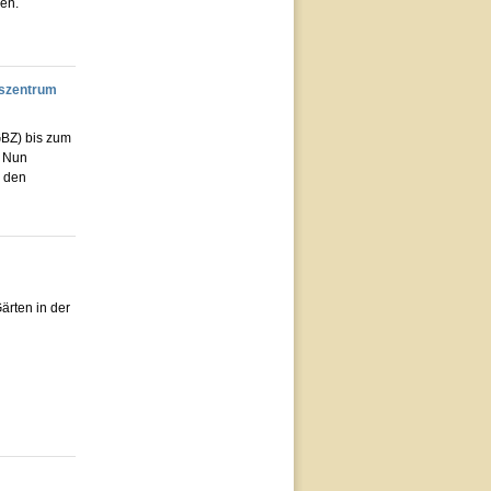
en.
gszentrum
GBZ) bis zum
. Nun
l den
ärten in der