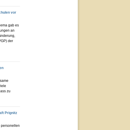
chulen vor
Thema gab es
tungen an
ränderung,
VGP) der
en
insame
iele
pass zu
ft Prignitz
n personellen