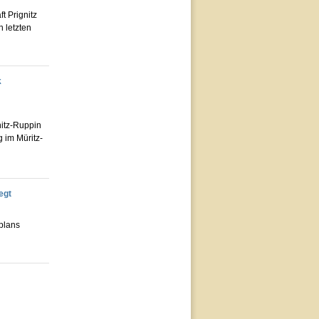
t Prignitz
n letzten
k
nitz-Ruppin
 im Müritz-
egt
lplans