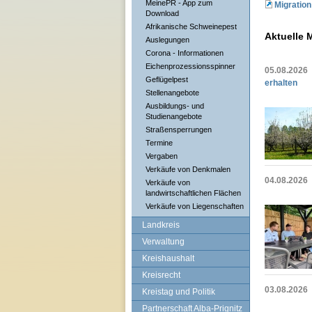
MeinePR - App zum
Migratio
Download
Afrikanische Schweinepest
Aktuelle 
Auslegungen
Corona - Informationen
Eichenprozessionsspinner
05.08.2026
Geflügelpest
erhalten
Stellenangebote
Ausbildungs- und
Studienangebote
Straßensperrungen
Termine
Vergaben
Verkäufe von Denkmalen
04.08.2026
Verkäufe von
landwirtschaftlichen Flächen
Verkäufe von Liegenschaften
Landkreis
Verwaltung
Kreishaushalt
Kreisrecht
03.08.2026
Kreistag und Politik
Partnerschaft Alba-Prignitz