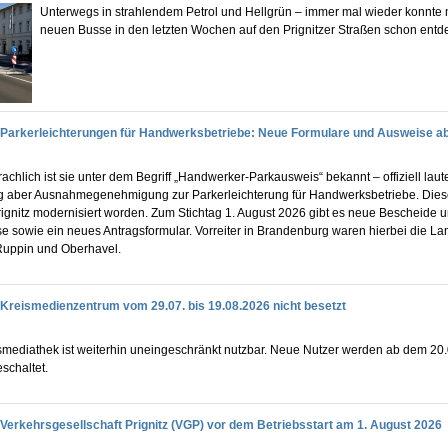
Unterwegs in strahlendem Petrol und Hellgrün – immer mal wieder konnte
neuen Busse in den letzten Wochen auf den Prignitzer Straßen schon entd
Parkerleichterungen für Handwerksbetriebe: Neue Formulare und Ausweise ab
hlich ist sie unter dem Begriff „Handwerker-Parkausweis“ bekannt – offiziell laute
 aber Ausnahmegenehmigung zur Parkerleichterung für Handwerksbetriebe. Diese i
ignitz modernisiert worden. Zum Stichtag 1. August 2026 gibt es neue Bescheide 
 sowie ein neues Antragsformular. Vorreiter in Brandenburg waren hierbei die La
-Ruppin und Oberhavel.
Kreismedienzentrum vom 29.07. bis 19.08.2026 nicht besetzt
smediathek ist weiterhin uneingeschränkt nutzbar. Neue Nutzer werden ab dem 20
eschaltet.
Verkehrsgesellschaft Prignitz (VGP) vor dem Betriebsstart am 1. August 2026