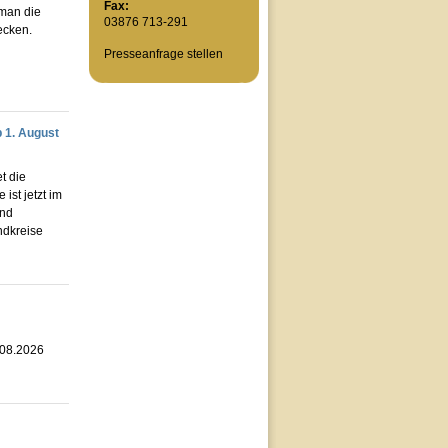
Fax:
 man die
03876 713-291
ecken.
Presseanfrage stellen
 1. August
t die
st jetzt im
und
ndkreise
.08.2026