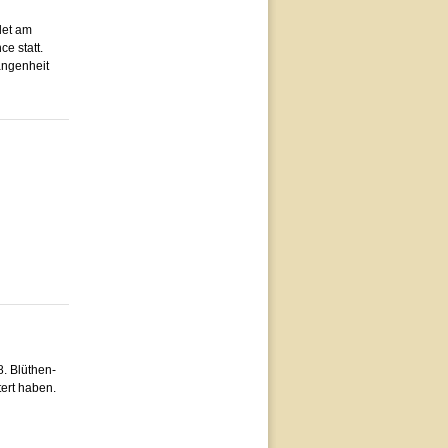
det am
e statt.
angenheit
. Blüthen-
tert haben.