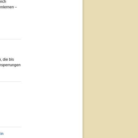
eich
enlernen –
 die bis
ensperrungen
in