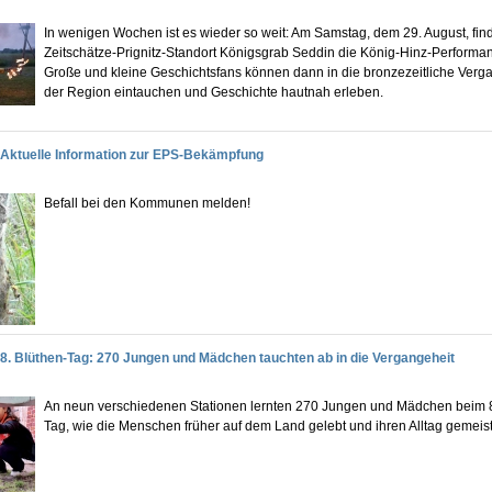
In wenigen Wochen ist es wieder so weit: Am Samstag, dem 29. August, fin
Zeitschätze-Prignitz-Standort Königsgrab Seddin die König-Hinz-Performanc
Große und kleine Geschichtsfans können dann in die bronzezeitliche Verg
der Region eintauchen und Geschichte hautnah erleben.
Aktuelle Information zur EPS-Bekämpfung
Befall bei den Kommunen melden!
8. Blüthen-Tag: 270 Jungen und Mädchen tauchten ab in die Vergangeheit
An neun verschiedenen Stationen lernten 270 Jungen und Mädchen beim 8
Tag, wie die Menschen früher auf dem Land gelebt und ihren Alltag gemeis