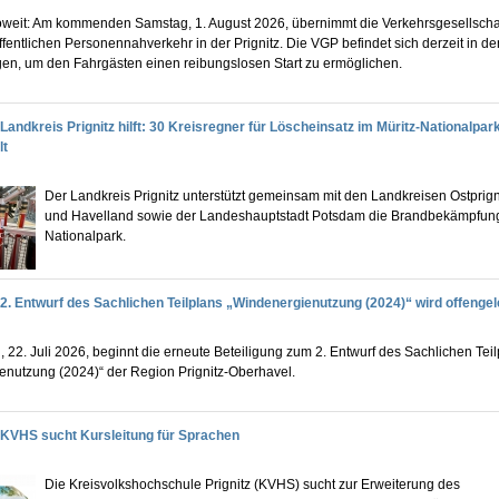
soweit: Am kommenden Samstag, 1. August 2026, übernimmt die Verkehrsgesellschaf
fentlichen Personennahverkehr in der Prignitz. Die VGP befindet sich derzeit in de
gen, um den Fahrgästen einen reibungslosen Start zu ermöglichen.
Landkreis Prignitz hilft: 30 Kreisregner für Löscheinsatz im Müritz-Nationalpar
lt
Der Landkreis Prignitz unterstützt gemeinsam mit den Landkreisen Ostprig
und Havelland sowie der Landeshauptstadt Potsdam die Brandbekämpfung
Nationalpark.
2. Entwurf des Sachlichen Teilplans „Windenergienutzung (2024)“ wird offengel
 22. Juli 2026, beginnt die erneute Beteiligung zum 2. Entwurf des Sachlichen Tei
enutzung (2024)“ der Region Prignitz-Oberhavel.
KVHS sucht Kursleitung für Sprachen
Die Kreisvolkshochschule Prignitz (KVHS) sucht zur Erweiterung des