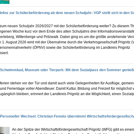
Infos zur Schülerbeförderung ab dem neuen Schuljahr: VGP stellt sich in den S
 zum neuen Schuljahr 2026/2027 mit der Schülerbeförderung weiter? Zu diesem 
angenen Woche kurz vor dem Ende des alten Schuljahrs drei Informationsveranstal
Perleberg, Wittenberge und Pritzwalk. Dabei ging es um die größte anstehende Ve
1. August 2026 wird mit der Übernahme durch die Verkehrsgesellschaft Prignitz (
 Personennahverkehr (ÖPNV) sowie die Schülerbeförderung im Landkreis Prignitz
siert.
Schwimmbad, Museum oder Tierpark: Mit dem Sozialpass den Sommer genieß
erien stehen vor der Tür und damit auch viele Gelegenheiten für Ausflüge, geme
und Ferientage voller Abendteuer. Damit Kultur, Bildung und Freizeit für möglichst v
änglich bleiben, erinnert der Landkreis Prignitz an die Möglichkeit, einen Sozial
Personeller Wechsel: Christian Fenske übernimmt Wirtschaftsfördergesellscha
An der Spitze der Wirtschaftsfördergesellschaft Prignitz (WFG) gibt es eine