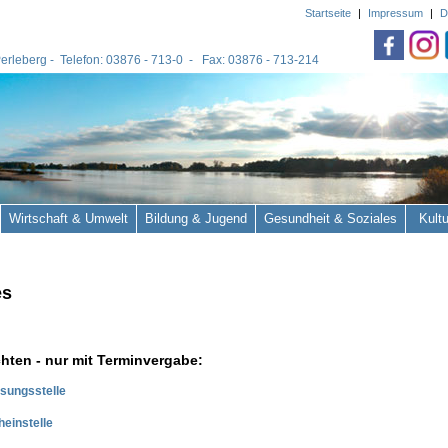
Startseite
|
Impressum
|
D
 Perleberg - Telefon: 03876 - 713-0 - Fax: 03876 - 713-214
Wirtschaft & Umwelt
Bildung & Jugend
Gesundheit & Soziales
Kult
es
chten - nur mit Terminvergabe:
sungsstelle
einstelle