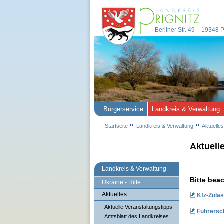
Berliner Str. 49 - 19348
Bürgerservice
Landkreis & Verwaltung
Startseite
Landkreis & Verwaltung
Aktuelles
Aktuell
Landkreis & Verwaltung
Bitte bea
Ukraine - Hilfe
Aktuelles
Kfz-Zulas
Aktuelle Veranstaltungstipps
Führersch
Amtsblatt des Landkreises