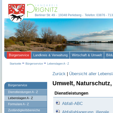
Berliner Str. 49 - 19348 Perleberg - Telefon: 03876 - 7
Bürgerservice
Landkreis & Verwaltung
Wirtschaft & Umwelt
Bild
Startseite
Bürgerservice
Lebenslagen A - Z
Zurück
|
Übersicht aller Lebens
Umwelt, Naturschutz,
Bürgerservice
Dienstleistungen A - Z
Dienstleistungen
Lebenslagen A - Z
Abfall-ABC
Formulare A - Z
Zuständigkeitsbereiche
Abfallablagerung, illegale