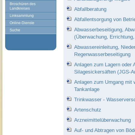
Broschüren des
Abfallberatung
Landkreises
Linksammlung
Abfallentsorgung von Betri
Online-Dienste
Abwasserbeseitigung, Abw
Suche
(Überwachung, Errichtung, 
Abwassereinleitung, Niede
Regenwasserbeseitigung
Anlagen zum Lagern oder A
Silagesickersäften (JGS-An
Anlagen zum Umgang mit w
Tankanlage
Trinkwasser - Wasservers
Artenschutz
Arzneimittelüberwachung
Auf- und Abtragen von Böd