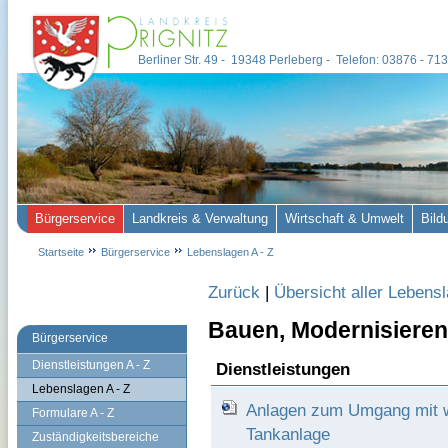
Berliner Str. 49 - 19348 Perleberg - Telefon: 03876 - 7
Bürgerservice
Landkreis & Verwaltung
Wirtschaft & Umwelt
Bild
Startseite
Bürgerservice
Lebenslagen A - Z
Zurück
|
Übersicht aller Lebens
Bauen, Modernisieren
Bürgerservice
Dienstleistungen A - Z
Dienstleistungen
Lebenslagen A - Z
Anlagen zum Umgang mit w
Formulare A - Z
Tankanlage
Zuständigkeitsbereiche